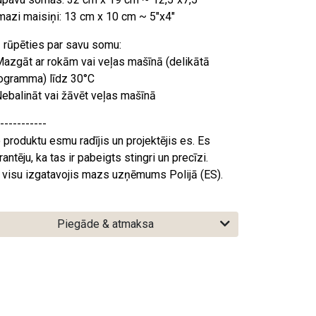
mazi maisiņi: 13 cm x 10 cm ~ 5"x4"
 rūpēties par savu somu:
Mazgāt ar rokām vai veļas mašīnā (delikātā
ogramma) līdz 30°C
Nebalināt vai žāvēt veļas mašīnā
-----------
 produktu esmu radījis un projektējis es. Es
rantēju, ka tas ir pabeigts stingri un precīzi.
 visu izgatavojis mazs uzņēmums Polijā (ES).
Piegāde & atmaksa