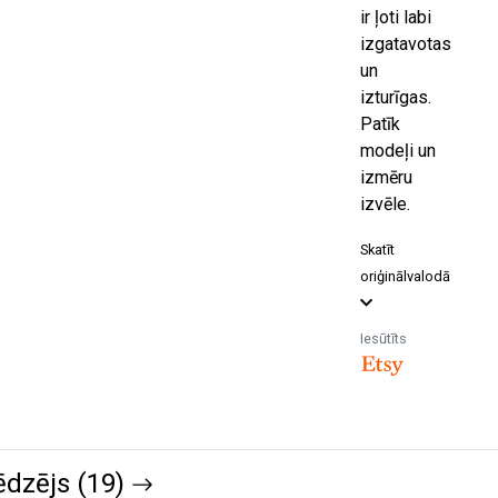
ir ļoti labi
izgatavotas
un
izturīgas.
Patīk
modeļi un
izmēru
izvēle.
Skatīt
oriģinālvalodā
Iesūtīts
ēdzējs (19)