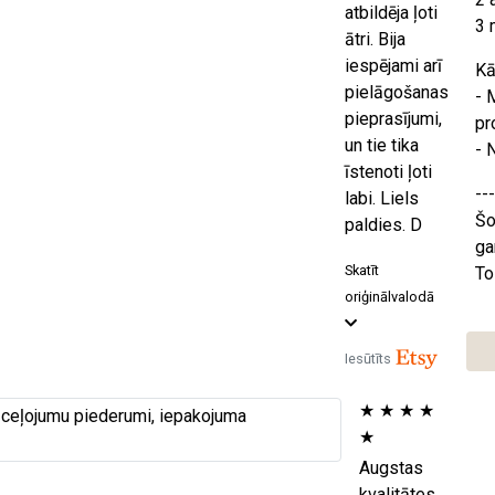
atbildēja ļoti
3 
ātri. Bija
iespējami arī
Kā
pielāgošanas
- 
pieprasījumi,
pr
un tie tika
- 
īstenoti ļoti
---
labi. Liels
Šo
paldies. D
ga
Skatīt
To
oriģinālvalodā
Iesūtīts
★
★
★
★
★
Augstas
kvalitātes