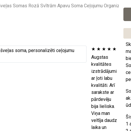
Sk
★
★
★
★
★
ma
Augstas
bi
kvalitātes
So
izstrādājumi
ce
ar ļoti labu
pe
kvalitāti. Arī
So
sarakste ar
ak
pārdevēju
ūd
bija lieliska.
Viņa man
Ši
veltīja daudz
1 
laika un
2 