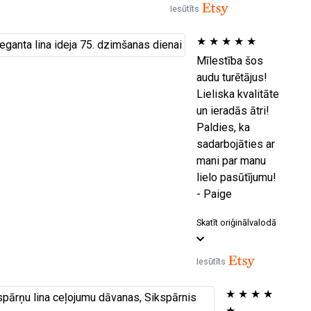
Iesūtīts
★
★
★
★
★
Mīlestība šos
audu turētājus!
Lieliska kvalitāte
un ieradās ātri!
Paldies, ka
sadarbojāties ar
mani par manu
lielo pasūtījumu!
- Paige
Skatīt oriģinālvalodā
Iesūtīts
★
★
★
★
★