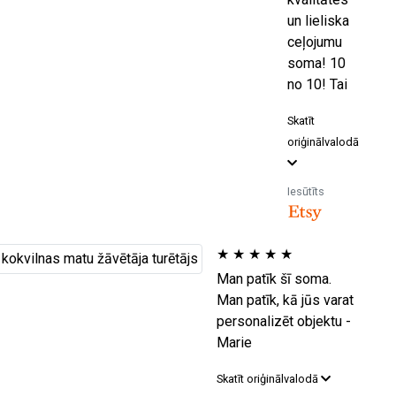
un lieliska
ceļojumu
soma! 10
no 10! Tai
Skatīt
oriģinālvalodā
Iesūtīts
★
★
★
★
★
Man patīk šī soma.
Man patīk, kā jūs varat
personalizēt objektu -
Marie
Skatīt oriģinālvalodā