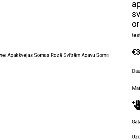
a
s
o
tes
€3
Next
Da
Mat
Gat
Uzd