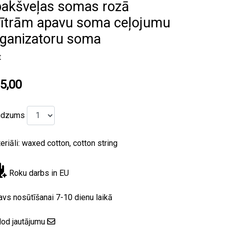
pakšveļas somas rozā
vītrām apavu soma ceļojumu
rganizatoru soma
t
5,00
udzums
eriāli: waxed cotton, cotton string
Roku darbs in EU
avs nosūtīšanai 7-10 dienu laikā
od jautājumu