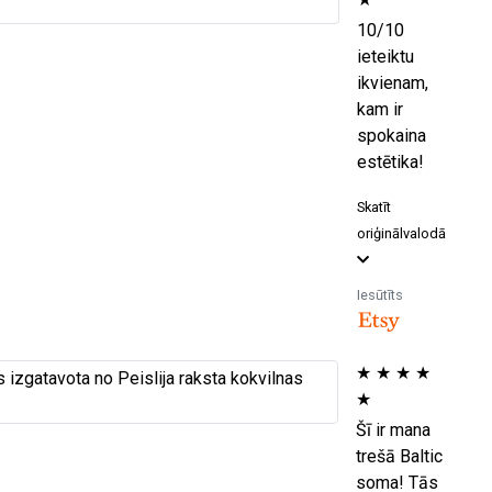
10/10
ieteiktu
ikvienam,
kam ir
spokaina
estētika!
Skatīt
oriģinālvalodā
Iesūtīts
★
★
★
★
★
Šī ir mana
trešā Baltic
soma! Tās