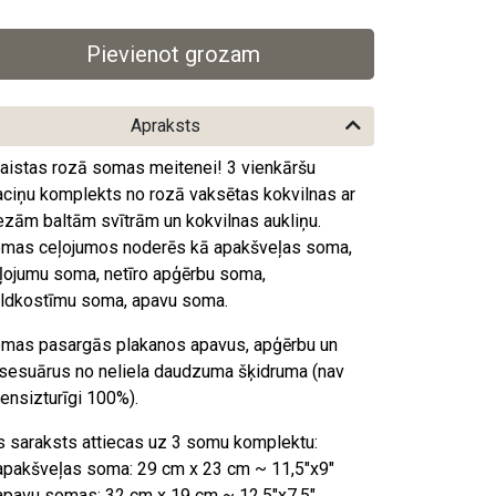
Apraksts
aistas rozā somas meitenei! 3 vienkāršu
ciņu komplekts no rozā vaksētas kokvilnas ar
ezām baltām svītrām un kokvilnas aukliņu.
mas ceļojumos noderēs kā apakšveļas soma,
ļojumu soma, netīro apģērbu soma,
ldkostīmu soma, apavu soma.
mas pasargās plakanos apavus, apģērbu un
sesuārus no neliela daudzuma šķidruma (nav
ensizturīgi 100%).
s saraksts attiecas uz 3 somu komplektu:
apakšveļas soma: 29 cm x 23 cm ~ 11,5"x9"
apavu somas: 32 cm x 19 cm ~ 12,5"x7,5"