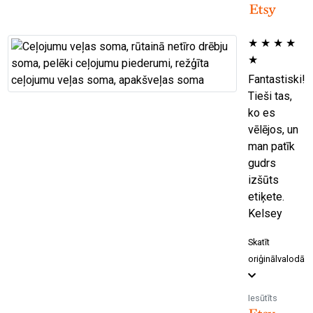
★
★
★
★
★
Fantastiski!
Tieši tas,
ko es
vēlējos, un
man patīk
gudrs
izšūts
etiķete.
Kelsey
Skatīt
oriģinālvalodā
Iesūtīts