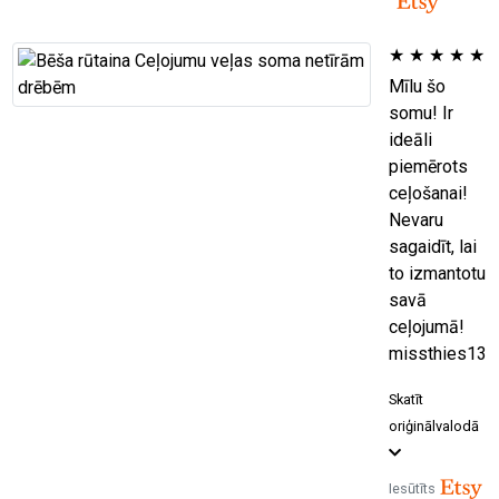
★
★
★
★
★
Mīlu šo
somu! Ir
ideāli
piemērots
ceļošanai!
Nevaru
sagaidīt, lai
to izmantotu
savā
ceļojumā!
missthies13
Skatīt
oriģinālvalodā
Iesūtīts