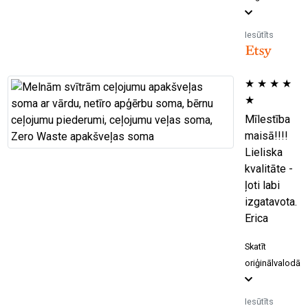
Iesūtīts
★
★
★
★
★
Mīlestība
maisā!!!!
Lieliska
kvalitāte -
ļoti labi
izgatavota.
Erica
Skatīt
oriģinālvalodā
Iesūtīts