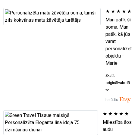
★
★
★
★
★
Man patīk šī
soma. Man
patīk, kā jūs
varat
personalizēt
objektu -
Marie
Skatīt
oriģinālvalodā
Iesūtīts
★
★
★
★
★
Mīlestība šos
audu