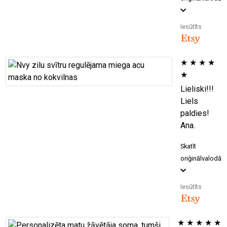
Iesūtīts
★
★
★
★
★
Lieliski!!!
Liels
paldies!
Ana.
Skatīt
oriģinālvalodā
Iesūtīts
★
★
★
★
★