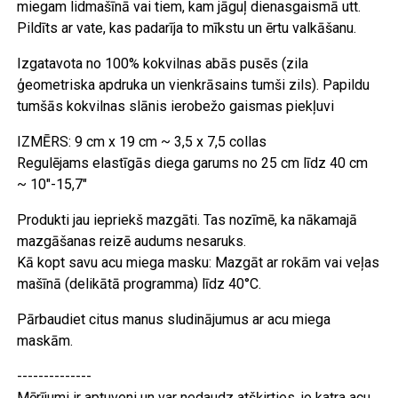
miegam lidmašīnā vai tiem, kam jāguļ dienasgaismā utt.
Pildīts ar vate, kas padarīja to mīkstu un ērtu valkāšanu.
Izgatavota no 100% kokvilnas abās pusēs (zila
ģeometriska apdruka un vienkrāsains tumši zils). Papildu
tumšās kokvilnas slānis ierobežo gaismas piekļuvi
IZMĒRS: 9 cm x 19 cm ~ 3,5 x 7,5 collas
Regulējams elastīgās diega garums no 25 cm līdz 40 cm
~ 10"-15,7"
Produkti jau iepriekš mazgāti. Tas nozīmē, ka nākamajā
mazgāšanas reizē audums nesaruks.
Kā kopt savu acu miega masku: Mazgāt ar rokām vai veļas
mašīnā (delikātā programma) līdz 40°C.
Pārbaudiet citus manus sludinājumus ar acu miega
maskām.
--------------
Mērījumi ir aptuveni un var nedaudz atšķirties, jo katra acu