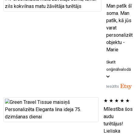
Man patīk šī
soma. Man
patīk, kā jūs
varat
personalizēt
objektu -
Marie
Skatīt
oriģinālvalodā
Iesūtīts
★
★
★
★
★
Mīlestība šos
audu
turētājus!
Lieliska