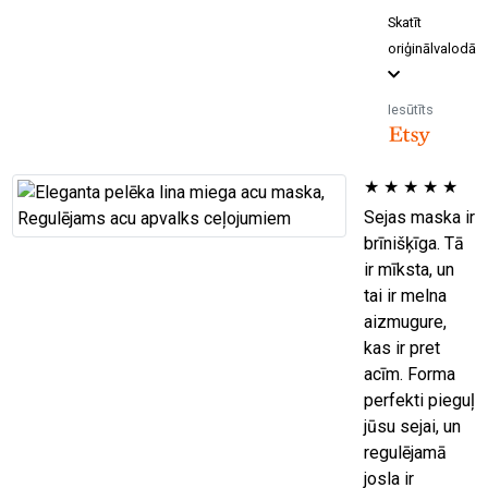
Skatīt
oriģinālvalodā
Iesūtīts
★
★
★
★
★
Sejas maska ir
brīnišķīga. Tā
ir mīksta, un
tai ir melna
aizmugure,
kas ir pret
acīm. Forma
perfekti pieguļ
jūsu sejai, un
regulējamā
josla ir