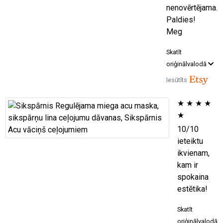
nenovērtējama.
Paldies!
Meg
Skatīt
oriģinālvalodā
Iesūtīts
★
★
★
★
★
10/10
ieteiktu
ikvienam,
kam ir
spokaina
estētika!
Skatīt
oriģinālvalodā