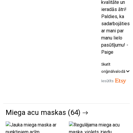
kvalitāte un
ieradās ātri!
Paldies, ka
sadarbojāties
ar mani par
manu lielo
pasūtījumu! -
Paige
Skatīt
oriģinālvalodā
Iesūtīts
Miega acu maskas (64)