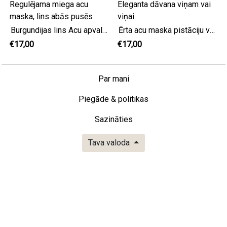
Burgundijas lins Acu apvalks ceļojumiem, Regulējama miega acu maska, lins abās pusēs
Ērta acu maska pistāciju veļa, Regulējama un Eleganta dāvana viņam vai viņai
€17,00
€17,00
Par mani
Piegāde & politikas
Sazināties
Tava valoda