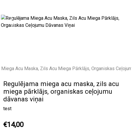
Previous
Next
Regulējama miega acu maska, zils acu
miega pārklājs, organiskas ceļojumu
dāvanas viņai
test
€14,00