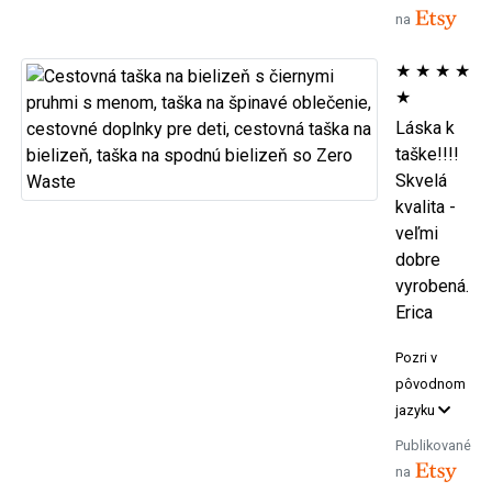
na
★
★
★
★
★
Láska k
taške!!!!
Skvelá
kvalita -
veľmi
dobre
vyrobená.
Erica
Pozri v
pôvodnom
jazyku
Publikované
na