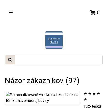
☰
0
Názor zákazníkov (97)
★
★
★
★
★
Túto tašku