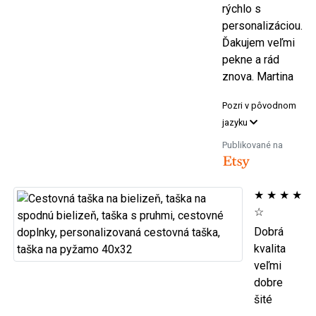
rýchlo s
personalizáciou.
Ďakujem veľmi
pekne a rád
znova. Martina
Pozri v pôvodnom
jazyku
Publikované na
★
★
★
★
☆
Dobrá
kvalita
veľmi
dobre
šité