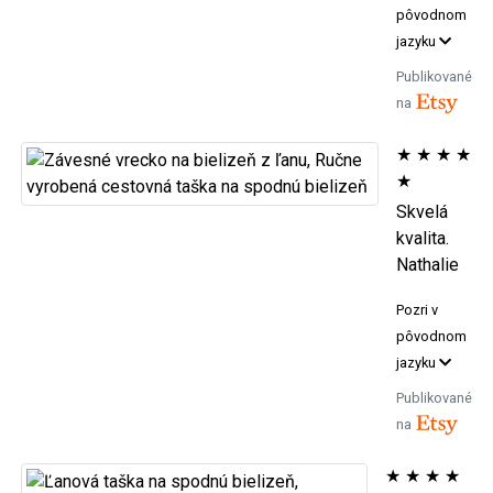
pôvodnom
jazyku
Publikované
na
★
★
★
★
★
Skvelá
kvalita.
Nathalie
Pozri v
pôvodnom
jazyku
Publikované
na
★
★
★
★