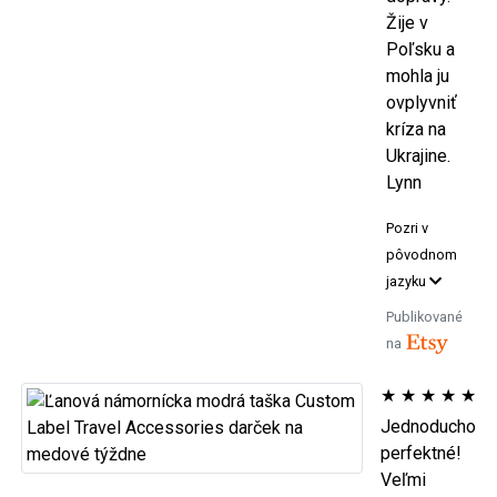
Žije v
Poľsku a
mohla ju
ovplyvniť
kríza na
Ukrajine.
Lynn
Pozri v
pôvodnom
jazyku
Publikované
na
★
★
★
★
★
Jednoducho
perfektné!
Veľmi