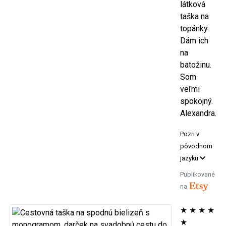
látková
taška na
topánky.
Dám ich
na
batožinu.
Som
veľmi
spokojný.
Alexandra.
Pozri v
pôvodnom
jazyku
Publikované
na
★
★
★
★
★