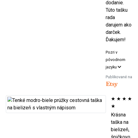
dodanie.
Túto tašku
rada
darujem ako
darček.
Ďakujem!
Pozri v
pôvodnom
jazyku
Publikované na
★
★
★
★
★
Krásna
taška na
bielizeň,
špičkovo