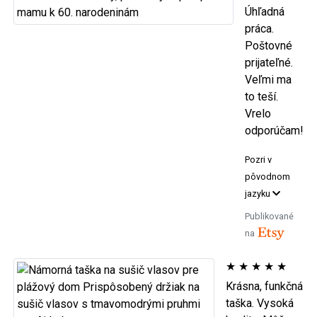
Úhľadná
práca.
Poštovné
prijateľné.
Veľmi ma
to teší.
Vrelo
odporúčam!
Pozri v
pôvodnom
jazyku
Publikované
na
★
★
★
★
★
Krásna, funkčná
taška. Vysoká