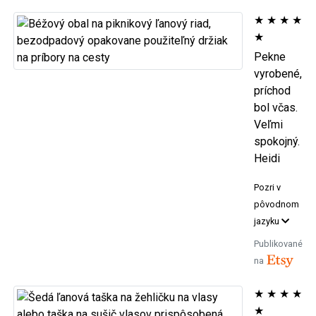
★
★
★
★
★
Pekne
vyrobené,
príchod
bol včas.
Veľmi
spokojný.
Heidi
Pozri v
pôvodnom
jazyku
Publikované
na
★
★
★
★
★