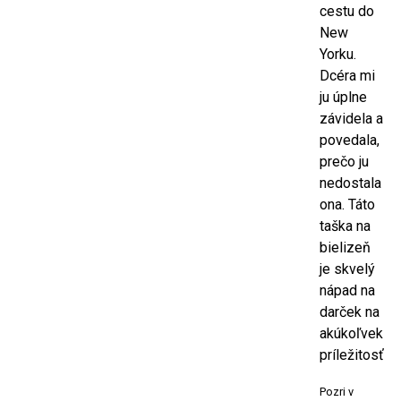
cestu do
New
Yorku.
Dcéra mi
ju úplne
závidela a
povedala,
prečo ju
nedostala
ona. Táto
taška na
bielizeň
je skvelý
nápad na
darček na
akúkoľvek
príležitosť
Pozri v