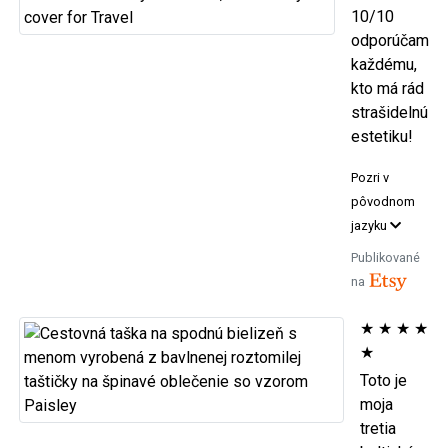
10/10
odporúčam
každému,
kto má rád
strašidelnú
estetiku!
Pozri v
pôvodnom
jazyku
Publikované
na
★
★
★
★
★
Toto je
moja
tretia