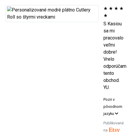
★
★
★
★
★
S Kasiou
sa mi
pracovalo
veľmi
dobre!
Vrelo
odporúčam
tento
obchod.
YU.
Pozri v
pôvodnom
jazyku
Publikované
na