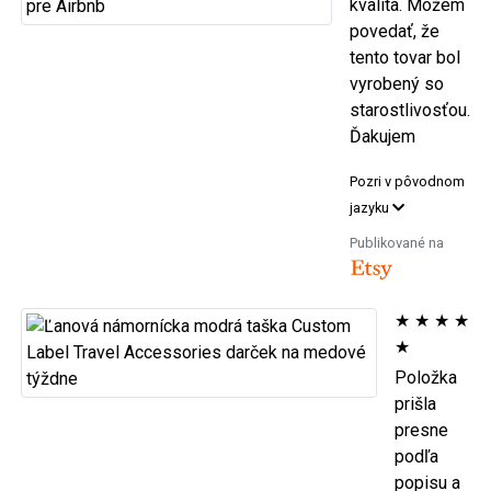
kvalita. Môžem
povedať, že
tento tovar bol
vyrobený so
starostlivosťou.
Ďakujem
Pozri v pôvodnom
jazyku
Publikované na
★
★
★
★
★
Položka
prišla
presne
podľa
popisu a