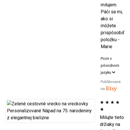
milujem.
Páči sa mi,
ako si
môžete
prispôsobiť
položku -
Marie
Pozri v
pôvodnom
jazyku
Publikované
na
★
★
★
★
★
Milujte tieto
držiaky na