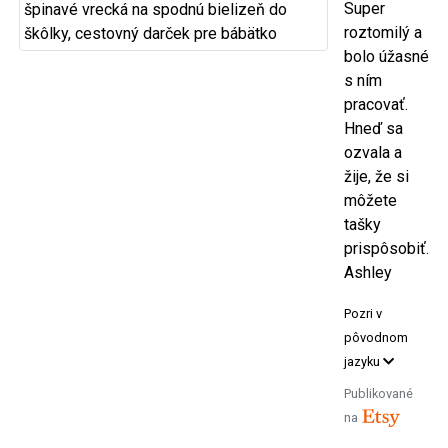
Super
roztomilý a
bolo úžasné
s ním
pracovať.
Hneď sa
ozvala a
žije, že si
môžete
tašky
prispôsobiť.
Ashley
Pozri v
pôvodnom
jazyku
Publikované
na