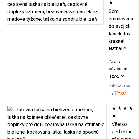
★
Som
zamilovaná
do svojich
tašiek, tak
krásne!
Nathalie
Pozri v
pôvodnom
jazyku
Publikované
na
★
★
★
★
★
Všetko
perfektné