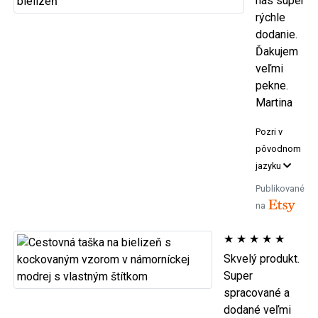
nás super
rýchle
dodanie.
Ďakujem
veľmi
pekne.
Martina
Pozri v
pôvodnom
jazyku
Publikované
na
★
★
★
★
★
Skvelý produkt.
Super
spracované a
dodané veľmi