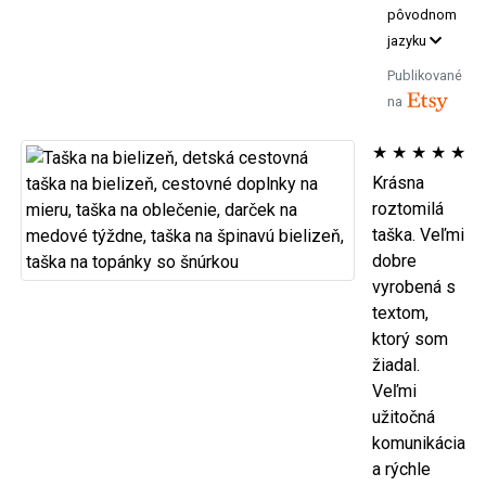
pôvodnom
jazyku
Publikované
na
★
★
★
★
★
Krásna
roztomilá
taška. Veľmi
dobre
vyrobená s
textom,
ktorý som
žiadal.
Veľmi
užitočná
komunikácia
a rýchle