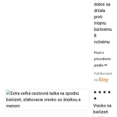
dobre sa
držala
proti
môjmu
búrlivému
8
ročnému
Pozri v
pôvodnom
jazyku
Publikované
na
★
★
★
★
★
Vrecko na
bielizeň