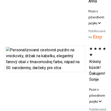
Anna
Pozri v
pôvodnom
jazyku
Publikované
na
★
★
★
★
★
Krásny
kúsok!
Ďakujem!
Sonje
Pozri v
pôvodnom
jazyku
Publikované