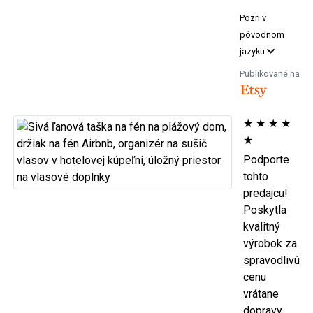
Pozri v
pôvodnom
jazyku
Publikované na
★
★
★
★
★
Podporte
tohto
predajcu!
Poskytla
kvalitný
výrobok za
spravodlivú
cenu
vrátane
dopravy.