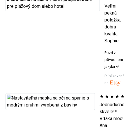
Veľmi
pekná
položka,
dobrá
kvalita.
Sophie
Pozri v
pôvodnom
jazyku
Publikované
na
★
★
★
★
★
Jednoducho
skvelé!!!
Vďaka moc!
Ana.