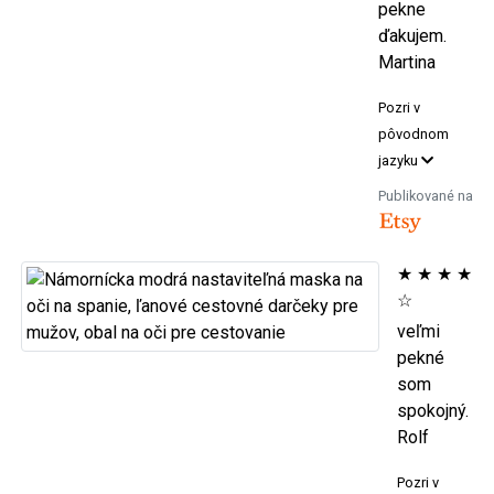
pekne
ďakujem.
Martina
Pozri v
pôvodnom
jazyku
Publikované na
★
★
★
★
☆
veľmi
pekné
som
spokojný.
Rolf
Pozri v