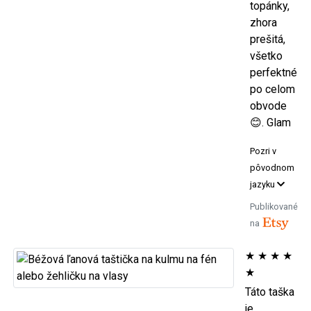
topánky,
zhora
prešitá,
všetko
perfektné
po celom
obvode
😊. Glam
Pozri v
pôvodnom
jazyku
Publikované
na
★
★
★
★
★
Táto taška
je