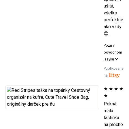
ušitá,
všetko
perfektné
ako vždy
😊.
Pozri v
pôvodnom
jazyku
Publikované
na
★
★
★
★
★
Pekná
malá
taštička
na ploché