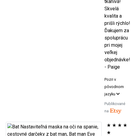
tkanivá!
Skvelá
kvalita a
prišli rýchlo!
Ďakujem za
spoluprácu
pri mojej
veľkej
objednávke!
- Paige
Pozri v
pôvodnom
jazyku
Publikované
na
★
★
★
★
★