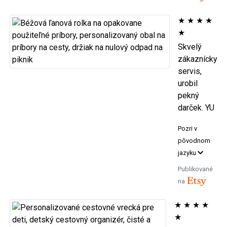
★
★
★
★
★
Skvelý
zákaznícky
servis,
urobil
pekný
darček. YU
Pozri v
pôvodnom
jazyku
Publikované
na
★
★
★
★
★