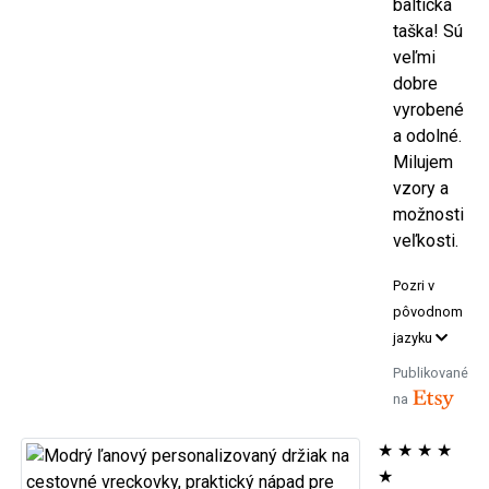
baltická
taška! Sú
veľmi
dobre
vyrobené
a odolné.
Milujem
vzory a
možnosti
veľkosti.
Pozri v
pôvodnom
jazyku
Publikované
na
★
★
★
★
★