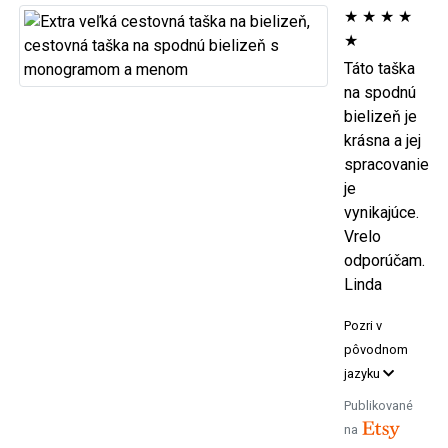
★
★
★
★
★
Táto taška
na spodnú
bielizeň je
krásna a jej
spracovanie
je
vynikajúce.
Vrelo
odporúčam.
Linda
Pozri v
pôvodnom
jazyku
Publikované
na