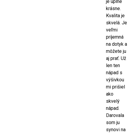
je úplne
krásne.
Kvalita je
skvelá. Je
veľmi
príjemná
na dotyk a
môžete ju
aj prať. Už
len ten
nápad s
výšivkou
mi prišiel
ako
skvelý
nápad.
Darovala
som ju
synovi na