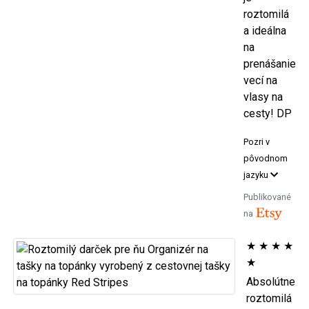
roztomilá
a ideálna
na
prenášanie
vecí na
vlasy na
cesty! DP
Pozri v
pôvodnom
jazyku
Publikované
na
★
★
★
★
★
Absolútne
roztomilá