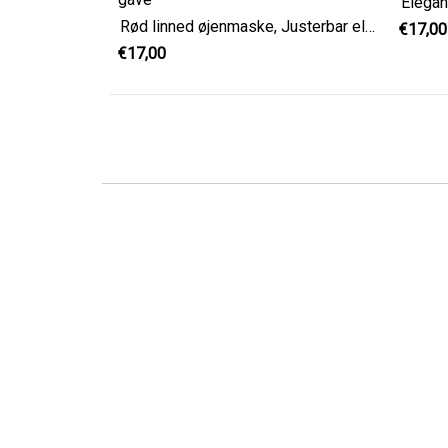
Rød linned øjenmaske, Justerbar elegant sovemaske, valentinsdag gave
€17,00
€17,00