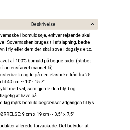
Beskrivelse
vemaske i bomuldsøje, enhver rejsende skal
ve! Sovemasken bruges til afslapning, bedre
vn i fly eller dem der skal sove i dagslys e.t.c.
Lavet af 100% bomuld på begge sider (stribet
of og ensfarvet marineblå)
Justerbar længde på den elastiske tråd fra 25
 til 40 cm ~ 10"- 15,7"
Fyldt med vat, som gjorde den blød og
hagelig at have på.
To lag mørk bomuld begrænser adgangen til lys
ØRRELSE: 9 cm x 19 cm ~ 3,5" x 7,5"
odukter allerede forvaskede. Det betyder, at