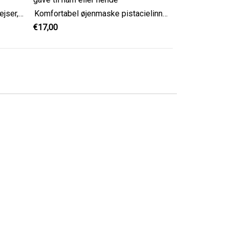
Bourgogne hør Øjenbetræk til rejser, Justerbar sovemaske, hør på begge sider
Komfortabel øjenmaske pistacielinned, justerbar og elegant gave til ham eller hende
€17,00