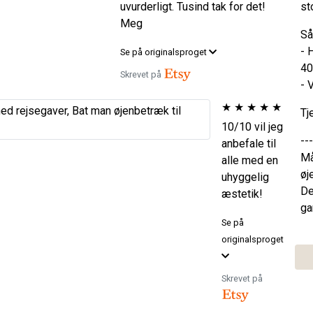
uvurderligt. Tusind tak for det!
st
Meg
Så
- 
Se på originalsproget
40
Skrevet på
- 
★
★
★
★
★
Tj
10/10 vil jeg
---
anbefale til
Må
alle med en
øj
uhyggelig
De
æstetik!
ga
Se på
originalsproget
Skrevet på