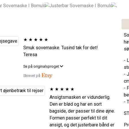
So
★
★
★
★
★
ha
Smuk sovemaske. Tusind tak for det!
sø
Teresa
- 
Se på originalsproget
st
- 
Skrevet på
cm
- 
★
★
★
★
★
be
Ansigtsmasken er vidunderlig.
- 
Den er blød og har en sort
bagside, der passer til dine øjne.
ST
Formen passer perfekt til dit
ansigt, og det justerbare bånd er
Pr