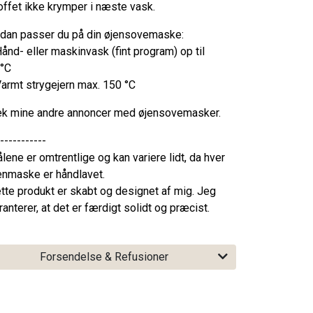
offet ikke krymper i næste vask.
dan passer du på din øjensovemaske:
Hånd- eller maskinvask (fint program) op til
°C
Varmt strygejern max. 150 °C
ek mine andre annoncer med øjensovemasker.
-----------
lene er omtrentlige og kan variere lidt, da hver
enmaske er håndlavet.
tte produkt er skabt og designet af mig. Jeg
ranterer, at det er færdigt solidt og præcist.
Forsendelse & Refusioner