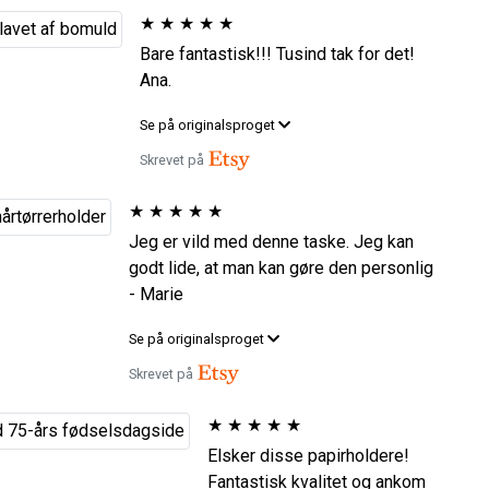
★
★
★
★
★
Bare fantastisk!!! Tusind tak for det!
Ana.
Se på originalsproget
Skrevet på
★
★
★
★
★
Jeg er vild med denne taske. Jeg kan
godt lide, at man kan gøre den personlig
- Marie
Se på originalsproget
Skrevet på
★
★
★
★
★
Elsker disse papirholdere!
Fantastisk kvalitet og ankom