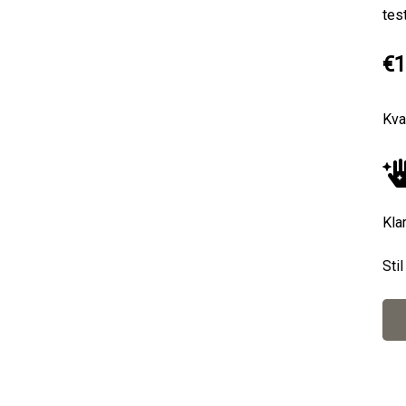
tes
€1
Kva
Next
Kla
Sti