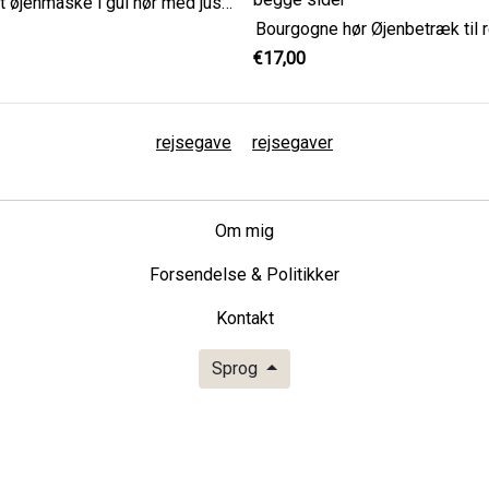
Elegant øjenmaske i gul hør med justerbar rem
€17,00
rejsegave
rejsegaver
Om mig
Forsendelse & Politikker
Kontakt
Sprog