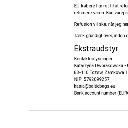
EU-købere har ret til at re
returnere varen. Kun varepr
Refusion vil ske, når jeg h
Tænk grundigt over, inden d
Ekstraudstyr
Kontaktoplysninger:
Katarzyna Dworakowska - 
83-110 Tczew, Zamkowa 19
NIP: 5792099257
kasia@balticbags.eu
Bank account number (EU