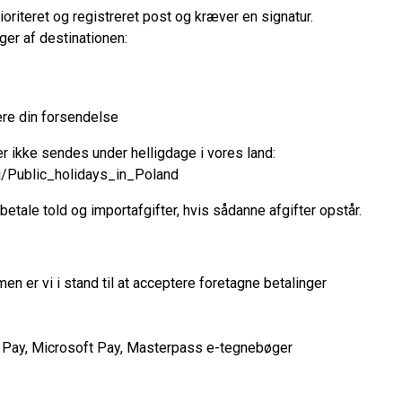
riteret og registreret post og kræver en signatur.
ger af destinationen:
dere din forsendelse
r ikke sendes under helligdage i vores land:
ki/Public_holidays_in_Poland
 betale told og importafgifter, hvis sådanne afgifter opstår.
en er vi i stand til at acceptere foretagne betalinger
e Pay, Microsoft Pay, Masterpass e-tegnebøger