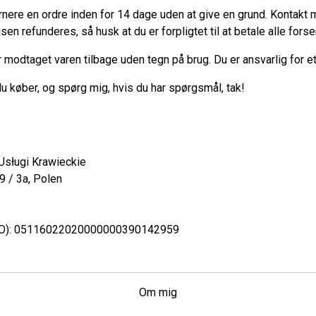
turnere en ordre inden for 14 dage uden at give en grund. Kontakt 
isen refunderes, så husk at du er forpligtet til at betale alle fo
ar modtaget varen tilbage uden tegn på brug. Du er ansvarlig for e
u køber, og spørg mig, hvis du har spørgsmål, tak!
Usługi Krawieckie
 / 3a, Polen
RO): 05116022020000000390142959
Om mig