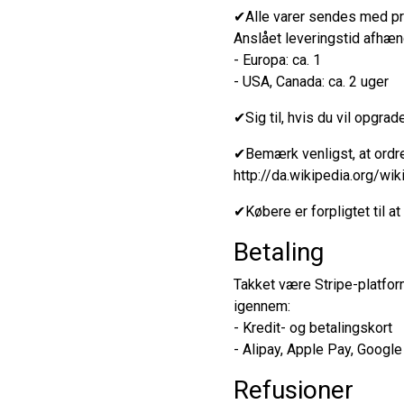
✔Alle varer sendes med prio
Anslået leveringstid afhæn
- Europa: ca. 1
- USA, Canada: ca. 2 uger
✔Sig til, hvis du vil opgra
✔Bemærk venligst, at ordre
http://da.wikipedia.org/wi
✔Købere er forpligtet til at
Betaling
Takket være Stripe-platform
igennem:
- Kredit- og betalingskort
- Alipay, Apple Pay, Googl
Refusioner