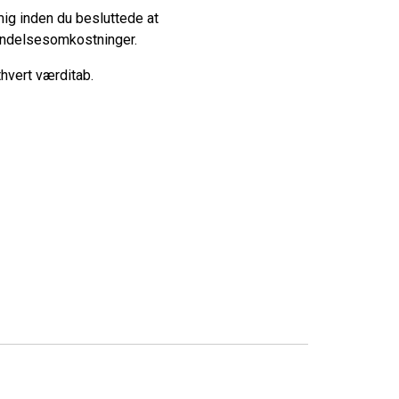
mig inden du besluttede at
rsendelsesomkostninger.
thvert værditab.