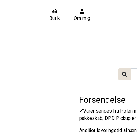
Butik
Om mig
Forsendelse
✔Varer sendes fra Polen me
pakkeskab, DPD Pickup er m
Anslået leveringstid afhæn