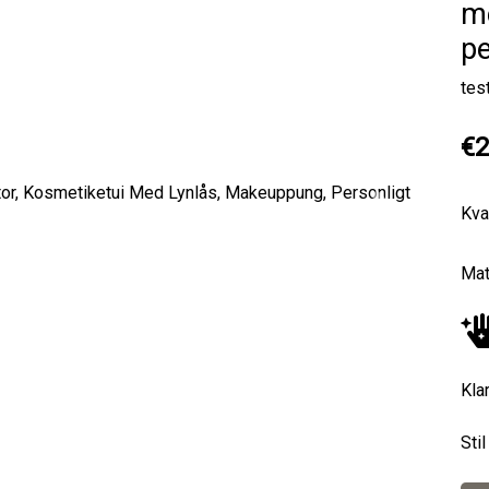
m
pe
tes
€2
Kva
Next
Mat
Kla
Sti