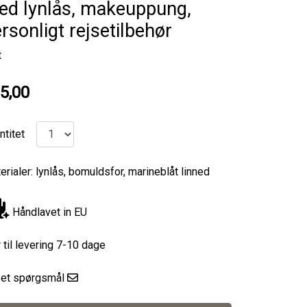
ed lynlås, makeuppung,
rsonligt rejsetilbehør
t
5,00
ntitet
erialer: lynlås, bomuldsfor, marineblåt linned
Håndlavet in EU
r til levering 7-10 dage
l et spørgsmål