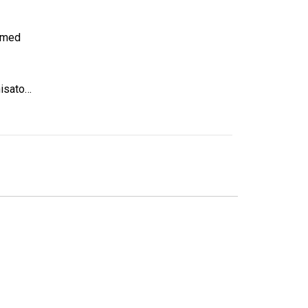
Kosmetikpung i hør, rejseorganisator, kosmetiketui med lynlås, makeuppung, personligt rejsetilbehør