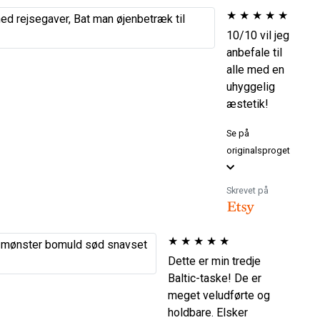
★
★
★
★
★
10/10 vil jeg
anbefale til
alle med en
uhyggelig
æstetik!
Se på
originalsproget
Skrevet på
★
★
★
★
★
Dette er min tredje
Baltic-taske! De er
meget veludførte og
holdbare. Elsker