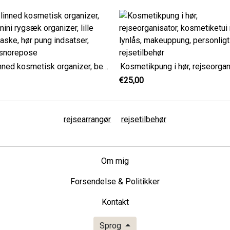
Lille linned kosmetisk organizer, beige mini rygsæk organizer, lille skattetaske, hør pung indsatser, linned snorepose
€25,00
rejsearrangør
rejsetilbehør
Om mig
Forsendelse & Politikker
Kontakt
Sprog