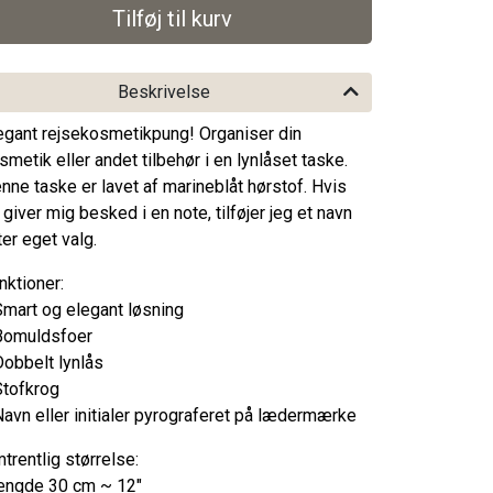
Beskrivelse
egant rejsekosmetikpung! Organiser din
smetik eller andet tilbehør i en lynlåset taske.
nne taske er lavet af marineblåt hørstof. Hvis
 giver mig besked i en note, tilføjer jeg et navn
ter eget valg.
nktioner:
Smart og elegant løsning
Bomuldsfoer
Dobbelt lynlås
Stofkrog
Navn eller initialer pyrograferet på lædermærke
trentlig størrelse:
ngde 30 cm ~ 12"