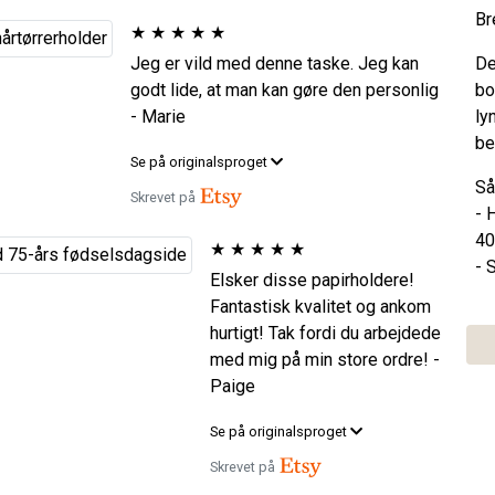
Br
★
★
★
★
★
Jeg er vild med denne taske. Jeg kan
De
godt lide, at man kan gøre den personlig
bo
- Marie
ly
be
Se på originalsproget
Så
Skrevet på
- 
40
★
★
★
★
★
- 
Elsker disse papirholdere!
Fantastisk kvalitet og ankom
hurtigt! Tak fordi du arbejdede
med mig på min store ordre! -
Paige
Se på originalsproget
Skrevet på