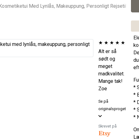
El
★
★
★
★
★
ko
Alt er så
De
sødt og
du
meget
ef
madkvalitet.
Fu
Mange tak!
* 
Zoe
* 
Se på
* 
originalsproget
* 
* 
Skrevet på
Om
Læ