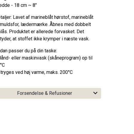
edde - 18 cm ~ 8"
taljer: Lavet af marineblåt hørstof, marineblåt
muldsfor, lædermærke. Åbnes med dobbelt
nlås. Produktet er allerede forvasket. Det
tyder, at stoffet ikke krymper i næste vask.
dan passer du på din taske:
Hånd- eller maskinvask (skåneprogram) op til
°C
Stryges ved høj varme, maks. 200°C
Forsendelse & Refusioner