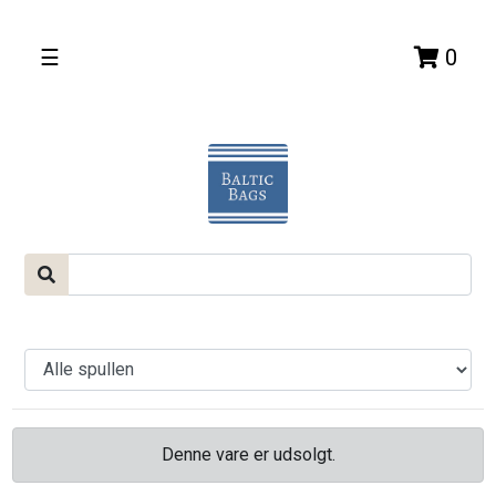
☰
0
Denne vare er udsolgt.