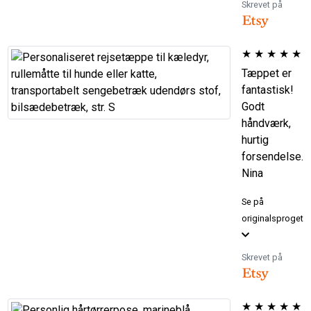
Skrevet på
★
★
★
★
★
Tæppet er
fantastisk!
Godt
håndværk,
hurtig
forsendelse.
Nina
Se på
originalsproget
Skrevet på
★
★
★
★
★