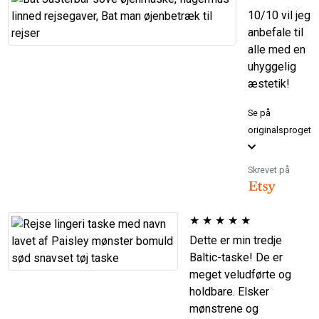
10/10 vil jeg
anbefale til
alle med en
uhyggelig
æstetik!
Se på
originalsproget
Skrevet på
★
★
★
★
★
Dette er min tredje
Baltic-taske! De er
meget veludførte og
holdbare. Elsker
mønstrene og