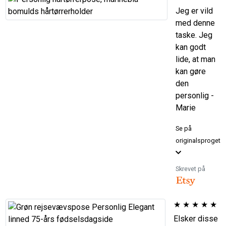
Jeg er vild
med denne
taske. Jeg
kan godt
lide, at man
kan gøre
den
personlig -
Marie
Se på
originalsproget
Skrevet på
★
★
★
★
★
Elsker disse