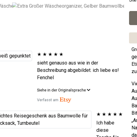
Gr
★
★
★
★
★
ge
sieht genauso aus wie in der
Et
Beschreibung abgebildet. ich liebe es!
zu
Fenchel
Vi
Siehe in der Originalsprache
Au
Au
Verfasst am
Ba
Bi
★
★
★
★
★
„A
Ich habe
Na
diese
da