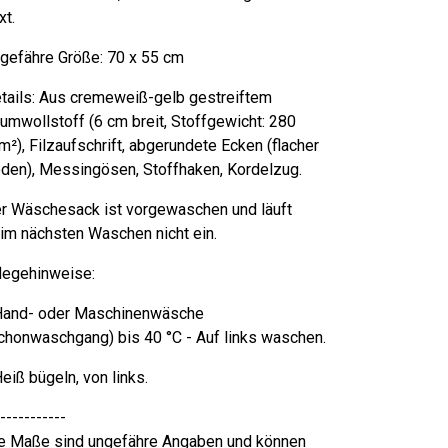
xt.
gefähre Größe: 70 x 55 cm
tails: Aus cremeweiß-gelb gestreiftem
umwollstoff (6 cm breit, Stoffgewicht: 280
m²), Filzaufschrift, abgerundete Ecken (flacher
den), Messingösen, Stoffhaken, Kordelzug.
r Wäschesack ist vorgewaschen und läuft
im nächsten Waschen nicht ein.
legehinweise:
Hand- oder Maschinenwäsche
chonwaschgang) bis 40 °C - Auf links waschen.
Heiß bügeln, von links.
-----------
e Maße sind ungefähre Angaben und können