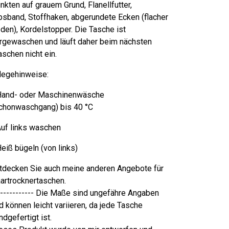
nkten auf grauem Grund, Flanellfutter,
psband, Stoffhaken, abgerundete Ecken (flacher
den), Kordelstopper. Die Tasche ist
rgewaschen und läuft daher beim nächsten
schen nicht ein.
legehinweise:
Hand- oder Maschinenwäsche
chonwaschgang) bis 40 °C
Auf links waschen
Heiß bügeln (von links)
tdecken Sie auch meine anderen Angebote für
artrocknertaschen.
------------ Die Maße sind ungefähre Angaben
d können leicht variieren, da jede Tasche
ndgefertigt ist.