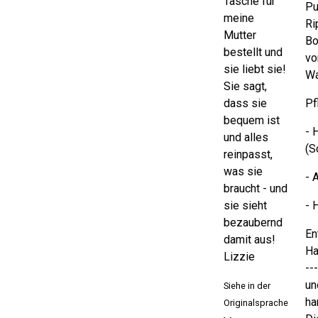
Tasche für
Pu
meine
Ri
Mutter
Bo
bestellt und
vo
sie liebt sie!
Wa
Sie sagt,
dass sie
Pf
bequem ist
- 
und alles
(S
reinpasst,
was sie
- 
braucht - und
sie sieht
- 
bezaubernd
En
damit aus!
Ha
Lizzie
--
un
Siehe in der
ha
Originalsprache