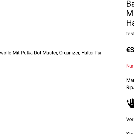
Ba
Mu
H
tes
€3
Next
Nur
Mat
Rip
Ver
Ste