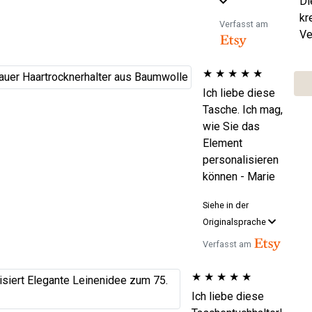
Di
kr
Verfasst am
Ve
★
★
★
★
★
Ich liebe diese
Tasche. Ich mag,
wie Sie das
Element
personalisieren
können - Marie
Siehe in der
Originalsprache
Verfasst am
★
★
★
★
★
Ich liebe diese