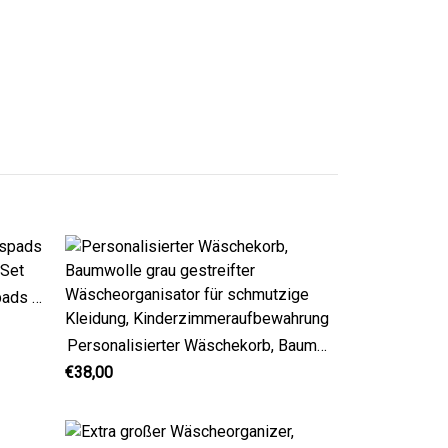
Wiederverwendbare Gesichtspads aus Baumwolle, extragroß, 4er-Set
Personalisierter Wäschekorb, Baumwolle grau gestreifter Wäscheorganisator für schmutzige Kleidung, Kinderzimmeraufbewahrung
€38,00