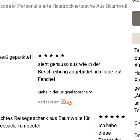
Ta
★
★
★
★
★
Et
sieht genauso aus wie in der
Au
Beschreibung abgebildet. ich liebe es!
Ha
Fenchel
Fl
ge
Siehe in der Originalsprache
„A
Verfasst am
an
Te
★
★
★
★
★
Gr
Ich habe
diese
De