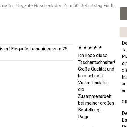
De
★
★
★
★
★
Ta
Ich liebe diese
Pl
Taschentuchhalter!
si
Große Qualität und
di
kam schnell!
In
Vielen Dank für
au
die
au
Zusammenarbeit
GR
bei meiner großen
Bestellung! -
De
Paige
Ba
Pr