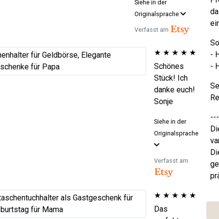
Siehe in der
da
Originalsprache
ei
Verfasst am
So
★
★
★
★
★
- 
Schönes
- 
Stück! Ich
Se
danke euch!
Re
Sonje
---
Siehe in der
Di
Originalsprache
va
Di
Verfasst am
ge
pr
★
★
★
★
★
Das