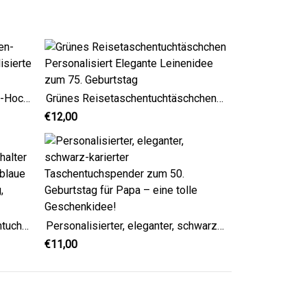
Elegante cremefarbene Leinen-Hochzeitsgeschenke, personalisierte Gästegeschenke
Grünes Reisetaschentuchtäschchen Personalisiert Elegante Leinenidee zum 75. Geburtstag
€12,00
Personalisiertes Reisetaschentuchetui, Taschenhalter für Geldbörse, Elegante marineblaue Leinenidee zum 50. Geburtstag, Geschenke für Papa
Personalisierter, eleganter, schwarz-karierter Taschentuchspender zum 50. Geburtstag für Papa – eine tolle Geschenkidee!
€11,00