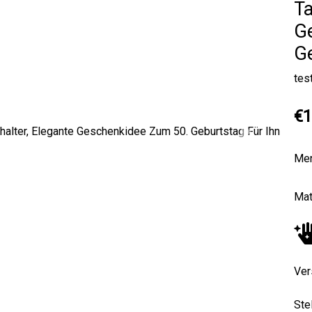
Ta
G
Ge
tes
€1
Next
Me
Mat
Ver
Ste