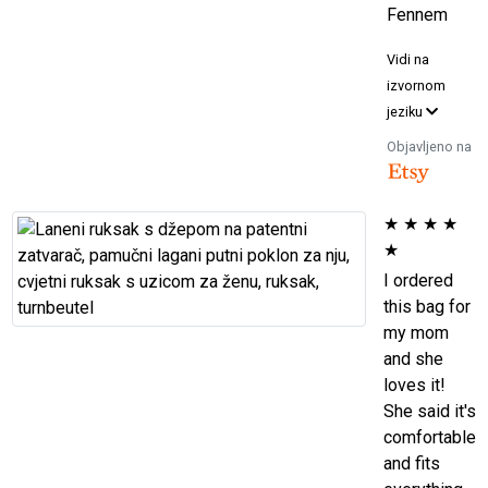
Fennem
Vidi na
izvornom
jeziku
Objavljeno na
★
★
★
★
★
I ordered
this bag for
my mom
and she
loves it!
She said it's
comfortable
and fits