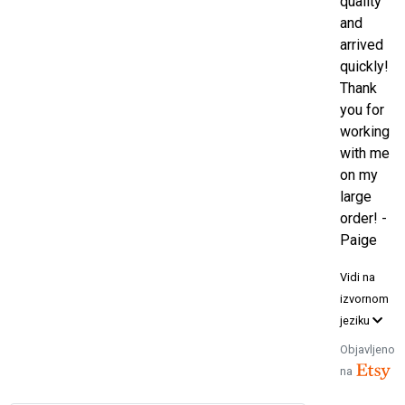
quality
and
arrived
quickly!
Thank
you for
working
with me
on my
large
order! -
Paige
Vidi na
izvornom
jeziku
Objavljeno
na