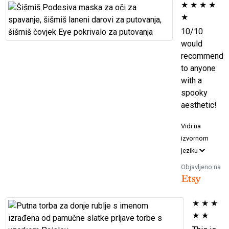
★
★
★
★
★
10/10
would
recommend
to anyone
with a
spooky
aesthetic!
Vidi na
izvornom
jeziku
Objavljeno na
★
★
★
★
★