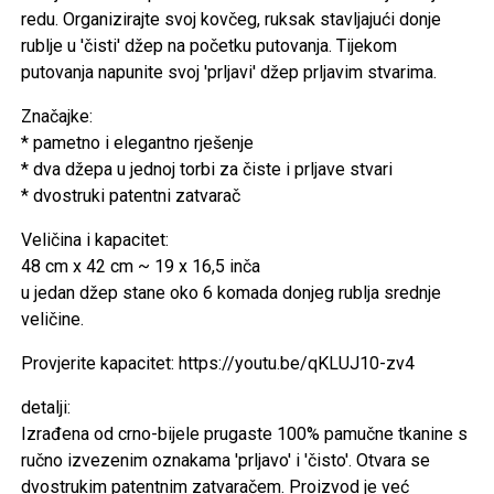
redu. Organizirajte svoj kovčeg, ruksak stavljajući donje
rublje u 'čisti' džep na početku putovanja. Tijekom
putovanja napunite svoj 'prljavi' džep prljavim stvarima.
Značajke:
* pametno i elegantno rješenje
* dva džepa u jednoj torbi za čiste i prljave stvari
* dvostruki patentni zatvarač
Veličina i kapacitet:
48 cm x 42 cm ~ 19 x 16,5 inča
u jedan džep stane oko 6 komada donjeg rublja srednje
veličine.
Provjerite kapacitet: https://youtu.be/qKLUJ10-zv4
detalji:
Izrađena od crno-bijele prugaste 100% pamučne tkanine s
ručno izvezenim oznakama 'prljavo' i 'čisto'. Otvara se
dvostrukim patentnim zatvaračem. Proizvod je već