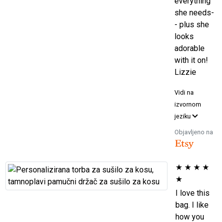
everything
she needs-
- plus she
looks
adorable
with it on!
Lizzie
Vidi na
izvornom
jeziku
Objavljeno na
★
★
★
★
★
I love this
bag. I like
how you