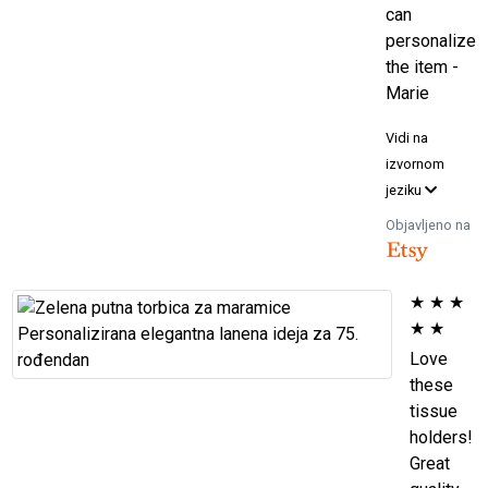
can
personalize
the item -
Marie
Vidi na
izvornom
jeziku
Objavljeno na
★
★
★
★
★
Love
these
tissue
holders!
Great