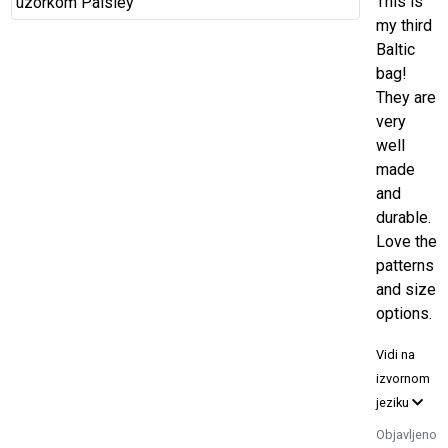
This is
my third
Baltic
bag!
They are
very
well
made
and
durable.
Love the
patterns
and size
options.
Vidi na
izvornom
jeziku
Objavljeno