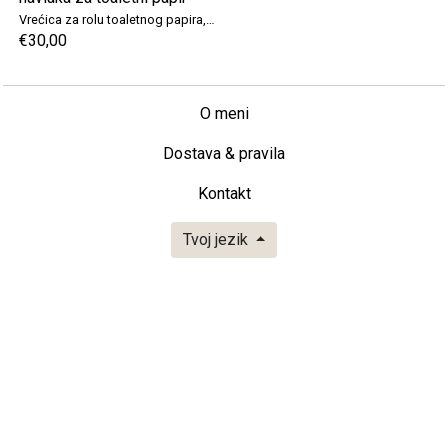
Vrećica za rolu toaletnog papira, Elegantna lanena navlaka za toaletni papir
€30,00
O meni
Dostava & pravila
Kontakt
Tvoj jezik