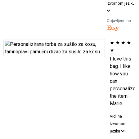
izvornom jeziku
Objavljeno na
★
★
★
★
★
I love this
bag. I like
how you
can
personalize
the item -
Marie
Vidi na
izvornom
jeziku