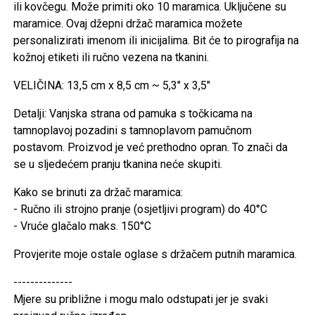
ili kovčegu. Može primiti oko 10 maramica. Uključene su
maramice. Ovaj džepni držač maramica možete
personalizirati imenom ili inicijalima. Bit će to pirografija na
kožnoj etiketi ili ručno vezena na tkanini.
VELIČINA: 13,5 cm x 8,5 cm ~ 5,3" x 3,5"
Detalji: Vanjska strana od pamuka s točkicama na
tamnoplavoj pozadini s tamnoplavom pamučnom
postavom. Proizvod je već prethodno opran. To znači da
se u sljedećem pranju tkanina neće skupiti.
Kako se brinuti za držač maramica:
- Ručno ili strojno pranje (osjetljivi program) do 40°C
- Vruće glačalo maks. 150°C
Provjerite moje ostale oglase s držačem putnih maramica.
--------------
Mjere su približne i mogu malo odstupati jer je svaki