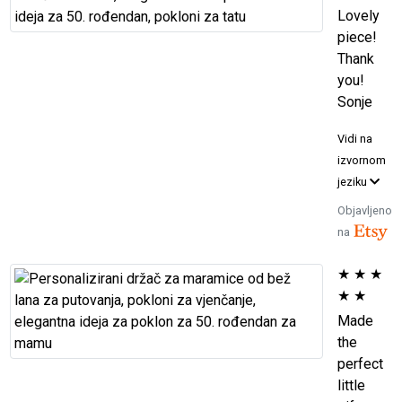
Lovely
piece!
Thank
you!
Sonje
Vidi na
izvornom
jeziku
Objavljeno
na
★
★
★
★
★
Made
the
perfect
little