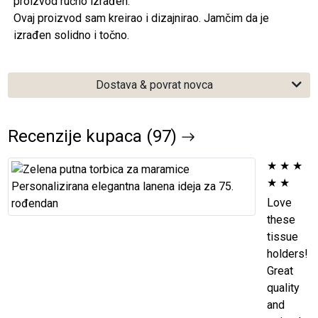
proizvod ručno izrađen.
Ovaj proizvod sam kreirao i dizajnirao. Jamčim da je
izrađen solidno i točno.
Dostava & povrat novca
Recenzije kupaca (97)
★
★
★
★
★
Love
these
tissue
holders!
Great
quality
and