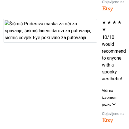
Objavljeno na
★
★
★
★
★
10/10
would
recommend
to anyone
with a
spooky
aesthetic!
Vidi na
izvornom
jeziku
Objavljeno na