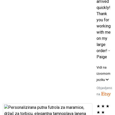
arrived
quickly!
Thank
you for
working
with me
on my
large
order! -
Paige
Vidi na
izvornom
jeziku
Objavljeno
na
★
★
★
★
★