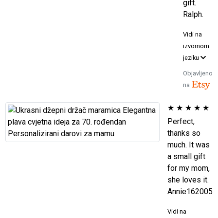
gift.
Ralph.
Vidi na
izvornom
jeziku
Objavljeno
na
★
★
★
★
★
Perfect,
thanks so
much. It was
a small gift
for my mom,
she loves it.
Annie162005
Vidi na