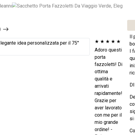
)
Il
★
★
★
★
★
bo
Adoro questi
I 
porta
qu
fazzoletti! Di
in
ottima
ri
qualità e
DI
arrivati
rapidamente!
De
Grazie per
co
aver lavorato
si
con me per il
si
mio grande
ordine! -
Co