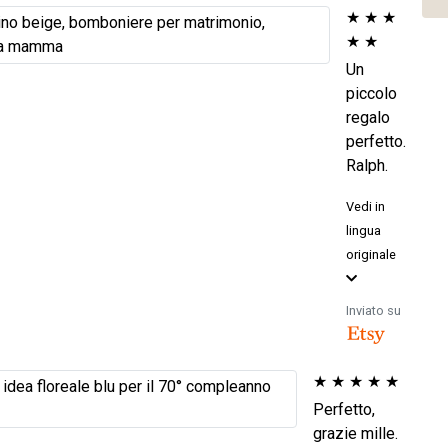
★
★
★
★
★
Un
piccolo
regalo
perfetto.
Ralph.
Vedi in
lingua
originale
Inviato su
★
★
★
★
★
Perfetto,
grazie mille.