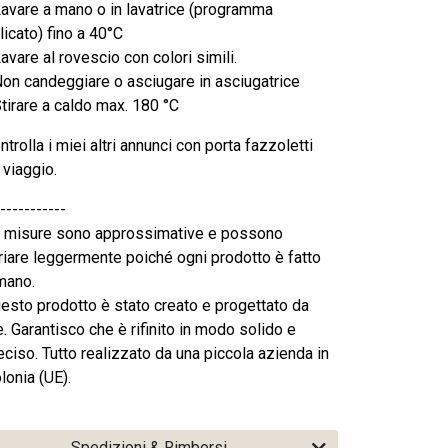
Lavare a mano o in lavatrice (programma
licato) fino a 40°C
Lavare al rovescio con colori simili.
Non candeggiare o asciugare in asciugatrice
Stirare a caldo max. 180 °C
ntrolla i miei altri annunci con porta fazzoletti
 viaggio.
-----------
 misure sono approssimative e possono
riare leggermente poiché ogni prodotto è fatto
mano.
esto prodotto è stato creato e progettato da
. Garantisco che è rifinito in modo solido e
eciso. Tutto realizzato da una piccola azienda in
lonia (UE).
Spedizioni & Rimborsi