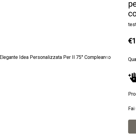
pe
c
tes
€1
Qua
Next
Pro
Fai