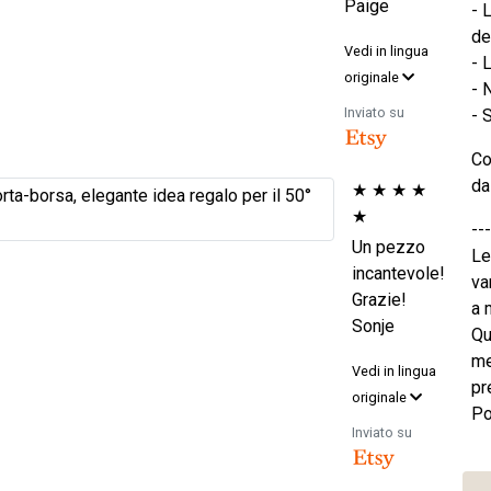
Paige
- 
de
Vedi in lingua
- 
originale
- 
Inviato su
- 
Co
da
★
★
★
★
★
---
Un pezzo
Le
incantevole!
va
Grazie!
a 
Sonje
Qu
me
Vedi in lingua
pr
originale
Po
Inviato su