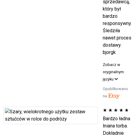
sprzedawcą,
który był
bardzo
responsywny.
Śledziła
nawet proces
dostawy.
bjorgk
Zobacz w
oryginalnym
języku
Opublikowano
na
★
★
★
★
★
Bardzo ładna
lniana torba.
Dokładnie