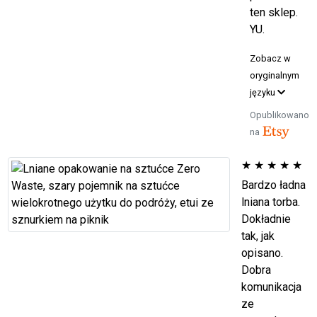
ten sklep.
YU.
Zobacz w
oryginalnym
języku
Opublikowano
na
★
★
★
★
★
Bardzo ładna
lniana torba.
Dokładnie
tak, jak
opisano.
Dobra
komunikacja
ze