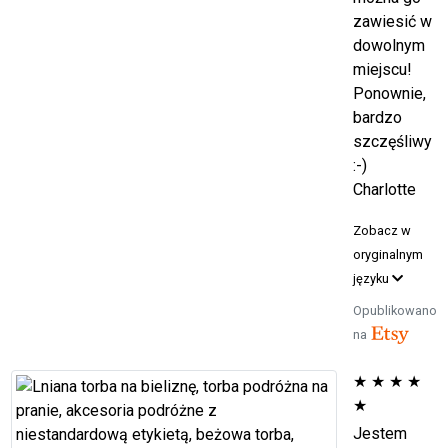
zawiesić w
dowolnym
miejscu!
Ponownie,
bardzo
szczęśliwy
:-)
Charlotte
Zobacz w
oryginalnym
języku
Opublikowano
na
★
★
★
★
★
Jestem