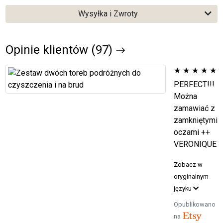
Wysyłka i Zwroty
Opinie klientów (97)
★
★
★
★
★
PERFECT!!!
Można
zamawiać z
zamkniętymi
oczami ++
VERONIQUE
Zobacz w
oryginalnym
języku
Opublikowano
na