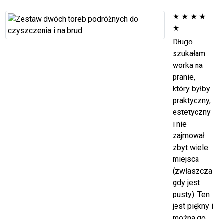
★
★
★
★
★
Długo
szukałam
worka na
pranie,
który byłby
praktyczny,
estetyczny
i nie
zajmował
zbyt wiele
miejsca
(zwłaszcza
gdy jest
pusty). Ten
jest piękny i
można go