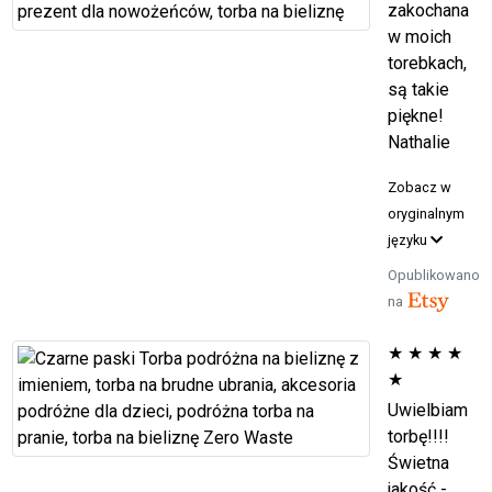
zakochana
w moich
torebkach,
są takie
piękne!
Nathalie
Zobacz w
oryginalnym
języku
Opublikowano
na
★
★
★
★
★
Uwielbiam
torbę!!!!
Świetna
jakość -