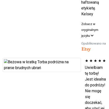
haftowaną
etykietę.
Kelsey
Zobacz w
oryginalnym
języku
Opublikowano na
★
★
★
★
★
Uwielbiam
tę torbę!
Jest idealna
do podróży!
Nie mogę
się
doczekać,
aby użyć jej