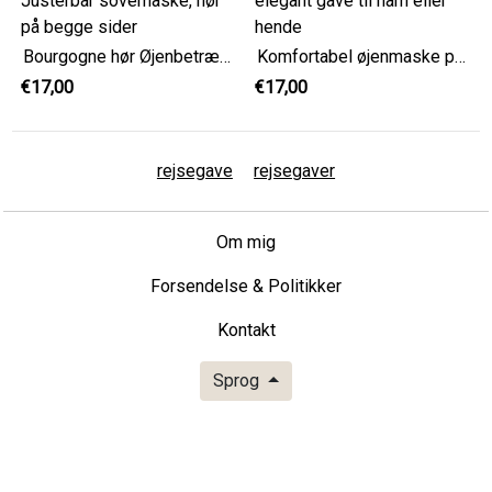
Bourgogne hør Øjenbetræk til rejser, Justerbar sovemaske, hør på begge sider
Komfortabel øjenmaske pistacielinned, justerbar og elegant gave til ham eller hende
€17,00
€17,00
rejsegave
rejsegaver
Om mig
Forsendelse & Politikker
Kontakt
Sprog