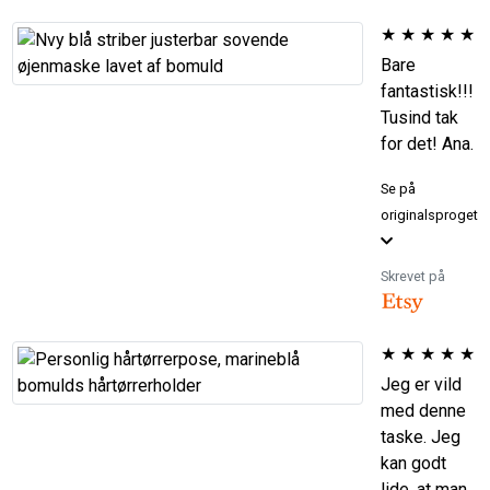
★
★
★
★
★
Bare
fantastisk!!!
Tusind tak
for det! Ana.
Se på
originalsproget
Skrevet på
★
★
★
★
★
Jeg er vild
med denne
taske. Jeg
kan godt
lide, at man