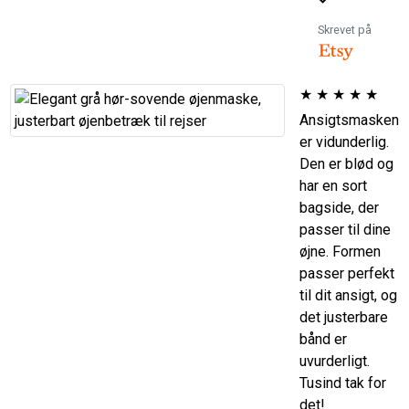
Skrevet på
★
★
★
★
★
Ansigtsmasken
er vidunderlig.
Den er blød og
har en sort
bagside, der
passer til dine
øjne. Formen
passer perfekt
til dit ansigt, og
det justerbare
bånd er
uvurderligt.
Tusind tak for
det!