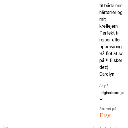
til både min
hårtørrer og
mit
krøllejern.
Perfekt til
rejser eller
opbevaring.
Så flot at se
på!!! Elsker
det:)
Carolyn
Se på
originalsproget
Skrevet på