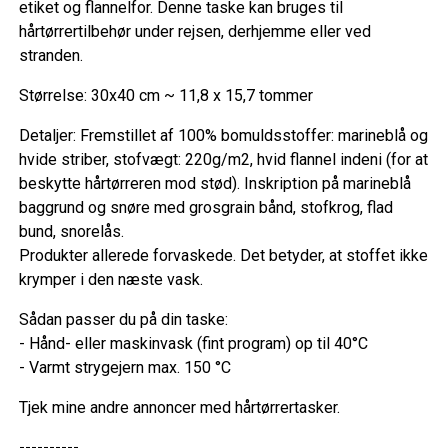
etiket og flannelfor. Denne taske kan bruges til
hårtørrertilbehør under rejsen, derhjemme eller ved
stranden.
Størrelse: 30x40 cm ~ 11,8 x 15,7 tommer
Detaljer: Fremstillet af 100% bomuldsstoffer: marineblå og
hvide striber, stofvægt: 220g/m2, hvid flannel indeni (for at
beskytte hårtørreren mod stød). Inskription på marineblå
baggrund og snøre med grosgrain bånd, stofkrog, flad
bund, snorelås.
Produkter allerede forvaskede. Det betyder, at stoffet ikke
krymper i den næste vask.
Sådan passer du på din taske:
- Hånd- eller maskinvask (fint program) op til 40°C
- Varmt strygejern max. 150 °C
Tjek mine andre annoncer med hårtørrertasker.
----------