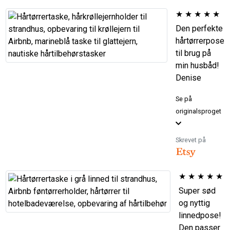
★
★
★
★
★
Den perfekte
hårtørrerpose
til brug på
min husbåd!
Denise
Se på
originalsproget
Skrevet på
★
★
★
★
★
Super sød
og nyttig
linnedpose!
Den passer