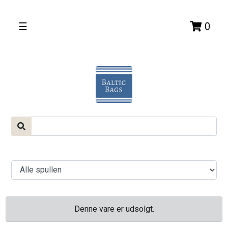
☰
0
Denne vare er udsolgt.