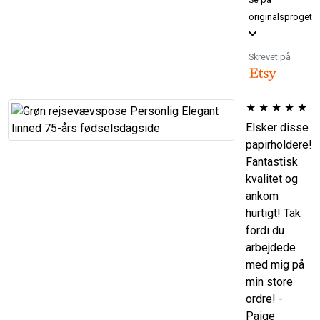
originalsproget
Skrevet på
★
★
★
★
★
Elsker disse
papirholdere!
Fantastisk
kvalitet og
ankom
hurtigt! Tak
fordi du
arbejdede
med mig på
min store
ordre! -
Paige