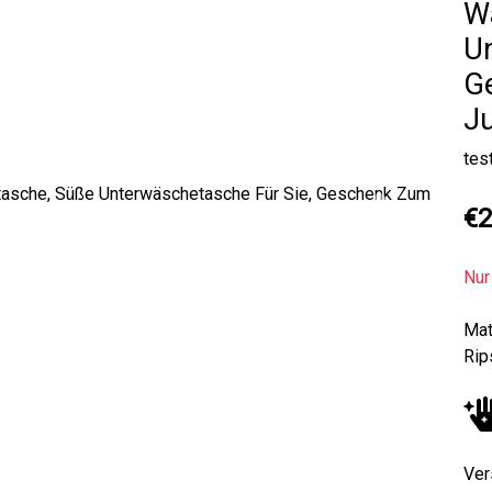
W
Un
G
J
tes
€2
Next
Nur
Mat
Rip
Ver