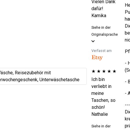
Vielen Dank
He
dafür!
Pu
Kamika
ha
Di
Siehe in der
be
Originalsprache
ni
Verfasst am
Pf
- 
(S
★
★
★
★
★
Ich bin
- 
verliebt in
meine
- 
Taschen, so
---
schön!
Di
Nathalie
kr
pr
Siehe in der