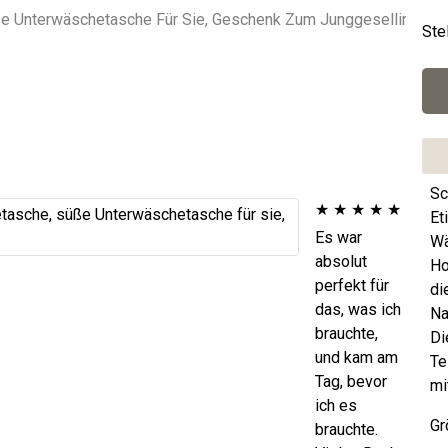
Ste
Sc
★
★
★
★
★
Et
Es war
Wä
absolut
Ho
perfekt für
di
das, was ich
Na
brauchte,
Di
und kam am
Te
Tag, bevor
mi
ich es
Gr
brauchte.