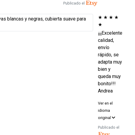
Publicado el
★
★
★
★
★
¡¡¡Excelente
calidad,
envío
rápido, se
adapta muy
bien y
queda muy
bonito!!!
Andrea
Ver en el
idioma
original
Publicado el