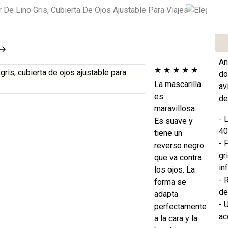
An
★
★
★
★
★
do
La mascarilla
av
es
de
maravillosa.
- 
Es suave y
40
tiene un
- 
reverso negro
gr
que va contra
in
los ojos. La
- 
forma se
de
adapta
- 
perfectamente
ac
a la cara y la