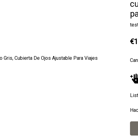
cu
pa
tes
€1
Can
Next
Lis
Hac