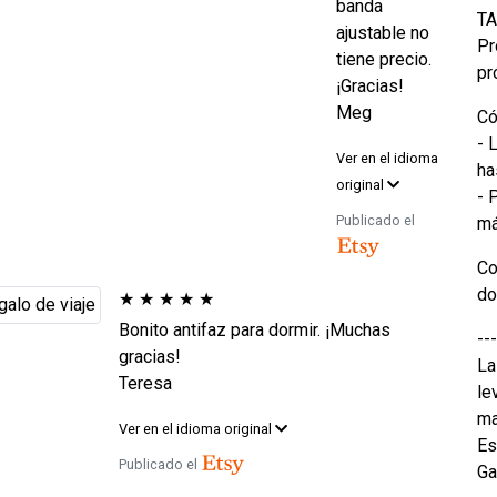
banda
TA
ajustable no
Pr
tiene precio.
pr
¡Gracias!
Meg
Có
- 
Ver en el idioma
ha
original
- 
Publicado el
m
Co
do
★
★
★
★
★
Bonito antifaz para dormir. ¡Muchas
---
gracias!
La
Teresa
le
ma
Ver en el idioma original
Es
Publicado el
Ga