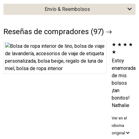
Envío & Reembolsos
Reseñas de compradores (97)
★
★
★
★
★
Estoy
enamorada
de mis
bolsos
¡tan
bonitos!
Nathalie
Ver en el
idioma
original