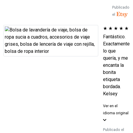
Publicado
el
★
★
★
★
★
Fantástico.
Exactamente
lo que
quería, y me
encanta la
bonita
etiqueta
bordada.
Kelsey
Ver en el
idioma original
Publicado el