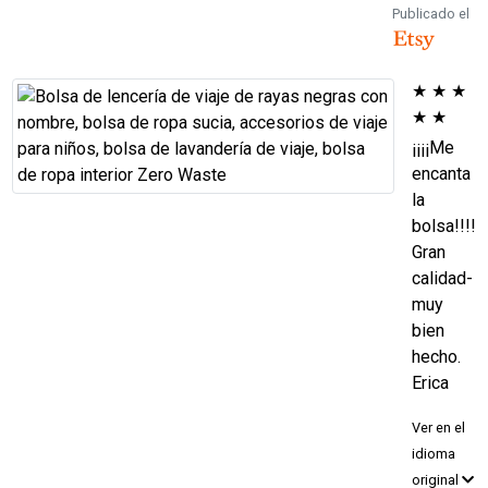
Publicado el
★
★
★
★
★
¡¡¡¡Me
encanta
la
bolsa!!!!
Gran
calidad-
muy
bien
hecho.
Erica
Ver en el
idioma
original