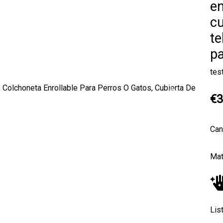
en
cu
te
pa
tes
€3
Next
Can
Mat
Lis