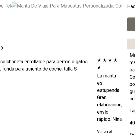
Hac
Ma
★
★
★
★
ma
★
pa
La manta
Co
es
po
estupenda.
gu
Gran
co
elaboración,
Ta
envío
rápido. Nina
40
Ver en el
De