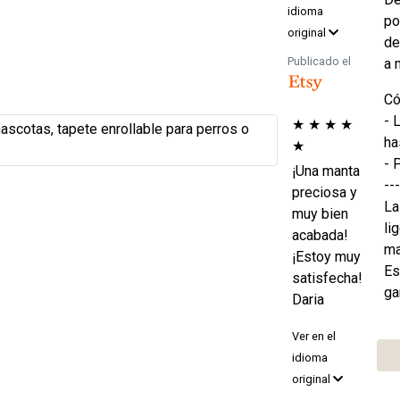
idioma
po
original
de
Publicado el
a 
Có
- 
★
★
★
★
ha
★
- 
¡Una manta
---
preciosa y
La
muy bien
li
acabada!
ma
¡Estoy muy
Es
satisfecha!
ga
Daria
Ver en el
idioma
original