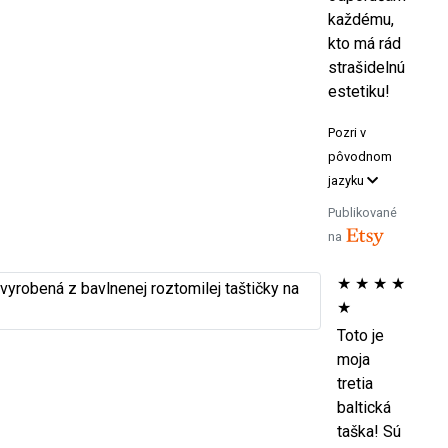
každému,
kto má rád
strašidelnú
estetiku!
Pozri v
pôvodnom
jazyku
Publikované
na
★
★
★
★
★
Toto je
moja
tretia
baltická
taška! Sú