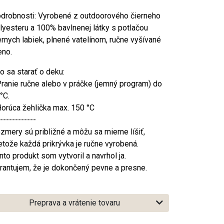
drobnosti: Vyrobené z outdoorového čierneho
lyesteru a 100% bavlnenej látky s potlačou
ernych labiek, plnené vatelínom, ručne vyšívané
no.
o sa starať o deku:
Pranie ručne alebo v práčke (jemný program) do
°C.
Horúca žehlička max. 150 °C
------------
zmery sú približné a môžu sa mierne líšiť,
etože každá prikrývka je ručne vyrobená.
nto produkt som vytvoril a navrhol ja.
rantujem, že je dokončený pevne a presne.
Preprava a vrátenie tovaru