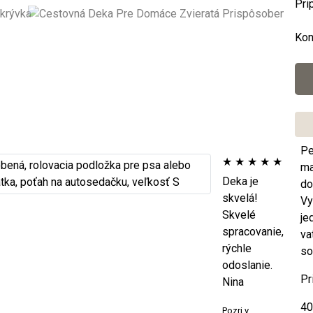
Pri
Kon
Pe
★
★
★
★
★
ma
Deka je
do
skvelá!
Vy
Skvelé
je
spracovanie,
va
rýchle
so
odoslanie.
Pr
Nina
40
Pozri v