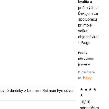
kvalita a
prišli rýchlo!
Ďakujem za
spoluprácu
pri mojej
veľkej
objednávke!
- Paige
Pozri v
pôvodnom
jazyku
Publikované
na
★
★
★
★
★
10/10
odporúčam