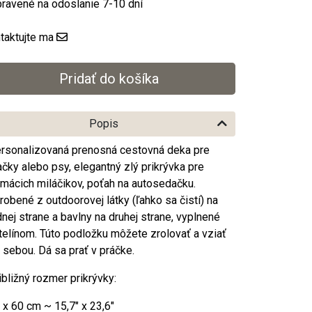
pravené na odoslanie 7-10 dní
taktujte ma
Popis
rsonalizovaná prenosná cestovná deka pre
čky alebo psy, elegantný zlý prikrývka pre
mácich miláčikov, poťah na autosedačku.
robené z outdoorovej látky (ľahko sa čistí) na
dnej strane a bavlny na druhej strane, vyplnené
telínom. Túto podložku môžete zrolovať a vziať
 sebou. Dá sa prať v práčke.
ibližný rozmer prikrývky:
 x 60 cm ~ 15,7" x 23,6"