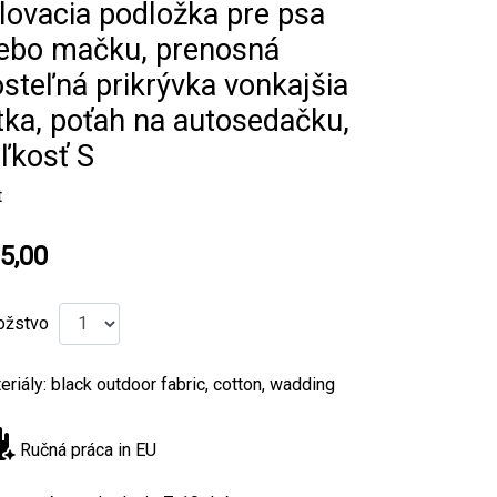
lovacia podložka pre psa
lebo mačku, prenosná
steľná prikrývka vonkajšia
tka, poťah na autosedačku,
ľkosť S
t
5,00
ožstvo
eriály: black outdoor fabric, cotton, wadding
Ručná práca in EU