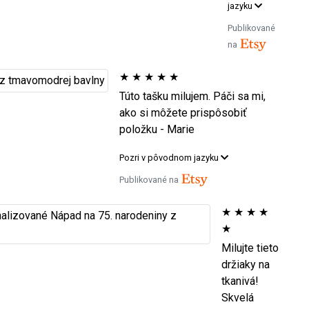
jazyku
Publikované
na
★
★
★
★
★
Túto tašku milujem. Páči sa mi,
ako si môžete prispôsobiť
položku - Marie
Pozri v pôvodnom jazyku
Publikované na
★
★
★
★
★
Milujte tieto
držiaky na
tkanivá!
Skvelá