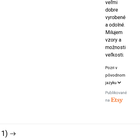
veľmi
dobre
vyrobené
a odolné.
Milujem
vzory a
možnosti
veľkosti.
Pozri v
pôvodnom
jazyku
Publikované
na
11)