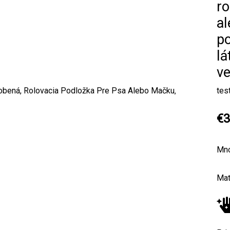
ro
a
po
lá
ve
tes
Next
€3
Mn
Mat