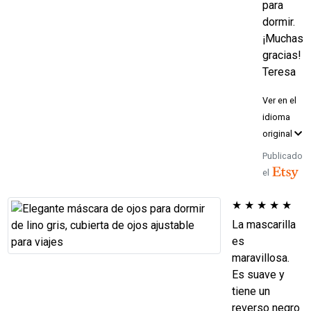
para
dormir.
¡Muchas
gracias!
Teresa
Ver en el
idioma
original
Publicado
el
★
★
★
★
★
La mascarilla
es
maravillosa.
Es suave y
tiene un
reverso negro