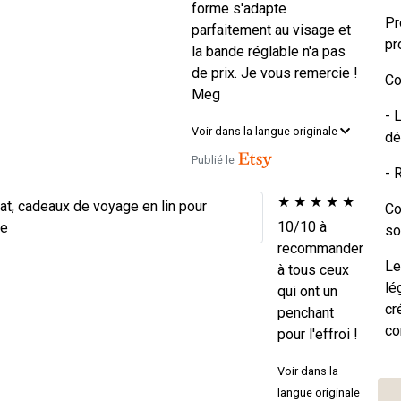
forme s'adapte
Pr
parfaitement au visage et
pr
la bande réglable n'a pas
de prix. Je vous remercie !
Co
Meg
- 
Voir dans la langue originale
dé
Publié le
- 
★
★
★
★
★
Co
10/10 à
so
recommander
Le
à tous ceux
lé
qui ont un
cr
penchant
co
pour l'effroi !
Voir dans la
langue originale