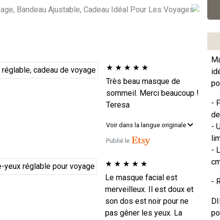
Ma
★
★
★
★
★
id
Très beau masque de
po
sommeil. Merci beaucoup !
- 
Teresa
de
Voir dans la langue originale
- 
li
Publié le
- 
cm
★
★
★
★
★
Le masque facial est
- 
merveilleux. Il est doux et
son dos est noir pour ne
DI
pas gêner les yeux. La
po