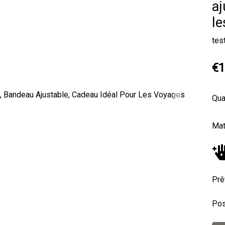
aj
le
tes
€1
Qua
Next
Maté
Prê
Pos