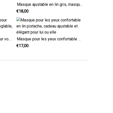
Masque ajustable en lin gris, masque de sommeil effrayant de Bat Man
€18,00
Cache-yeux en lin bordeaux pour voyage, masque de sommeil réglable, lin des deux côtés
Masque pour les yeux confortable en lin pistache, cadeau ajustable et élégant pour lui ou elle
€17,00