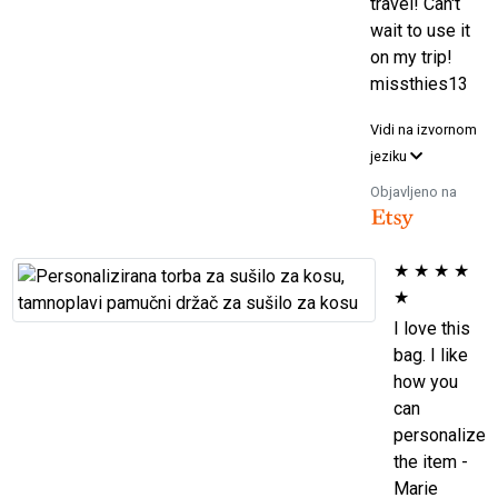
travel! Can't
wait to use it
on my trip!
missthies13
Vidi na izvornom
jeziku
Objavljeno na
★
★
★
★
★
I love this
bag. I like
how you
can
personalize
the item -
Marie