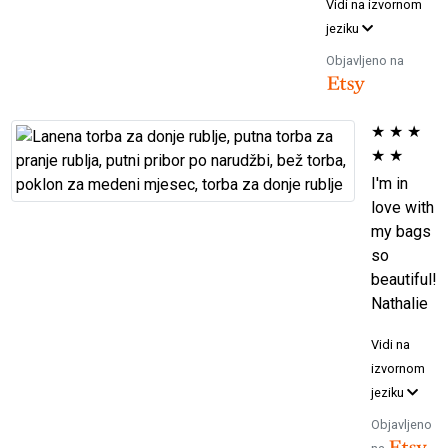
Vidi na izvornom
jeziku
Objavljeno na
★
★
★
★
★
I'm in
love with
my bags
so
beautiful!
Nathalie
Vidi na
izvornom
jeziku
Objavljeno