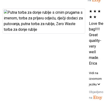
na
★
★
★
★
★
Love the
bag!!!!
Great
quality-
very
well
made.
Erica
Vidi na
izvornom
jeziku
Objavljeno
na