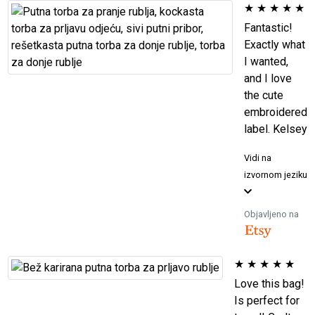
★
★
★
★
★
Fantastic!
Exactly what
I wanted,
and I love
the cute
embroidered
label. Kelsey
Vidi na
izvornom jeziku
Objavljeno na
★
★
★
★
★
Love this bag!
Is perfect for