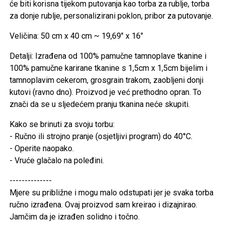
će biti korisna tijekom putovanja kao torba za rublje, torba
za donje rublje, personalizirani poklon, pribor za putovanje.
Veličina: 50 cm x 40 cm ~ 19,69" x 16"
Detalji: Izrađena od 100% pamučne tamnoplave tkanine i
100% pamučne karirane tkanine s 1,5cm x 1,5cm bijelim i
tamnoplavim cekerom, grosgrain trakom, zaobljeni donji
kutovi (ravno dno). Proizvod je već prethodno opran. To
znači da se u sljedećem pranju tkanina neće skupiti.
Kako se brinuti za svoju torbu:
- Ručno ili strojno pranje (osjetljivi program) do 40°C.
- Operite naopako.
- Vruće glačalo na poleđini.
--------------
Mjere su približne i mogu malo odstupati jer je svaka torba
ručno izrađena. Ovaj proizvod sam kreirao i dizajnirao.
Jamčim da je izrađen solidno i točno.