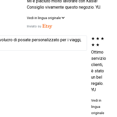
Mi è piaciuto molto lavorare con Kasia!
Consiglio vivamente questo negozio. YU.
Vedi in lingua originale
Inviato su
★
★
★
★
★
Ottimo
servizio
clienti,
è stato
un bel
regalo.
YU
Vedi in
lingua
originale