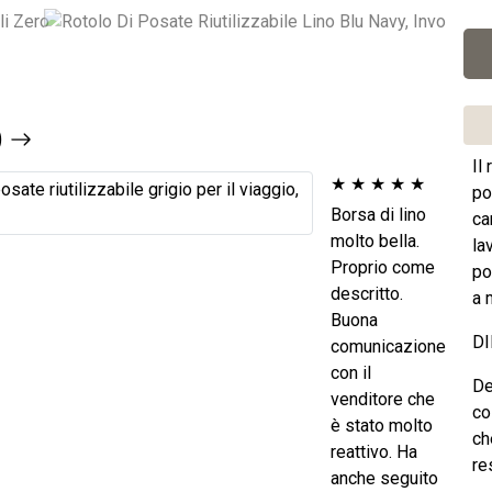
)
Il
★
★
★
★
★
po
Borsa di lino
ca
molto bella.
la
Proprio come
po
descritto.
a 
Buona
DI
comunicazione
con il
De
venditore che
co
è stato molto
ch
reattivo. Ha
re
anche seguito