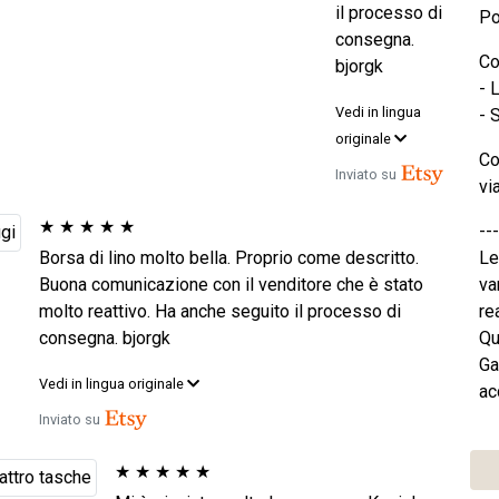
il processo di
Po
consegna.
Co
bjorgk
- 
Vedi in lingua
- 
originale
Co
Inviato su
vi
★
★
★
★
★
---
Borsa di lino molto bella. Proprio come descritto.
Le
Buona comunicazione con il venditore che è stato
va
molto reattivo. Ha anche seguito il processo di
re
consegna. bjorgk
Qu
Ga
Vedi in lingua originale
ac
Inviato su
★
★
★
★
★