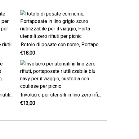
Rotolo di posate in lino, posate riutilizzabili in lino allo zenzero per viaggi, porta utensili zero rifiuti per picnic
Rotolo di posate con nome, Portaposate in lino grigio scuro riutilizzabile per il viaggio, Porta utensili zero rifiuti per picnic
€18,00
Portaposate personalizzato e riutilizzabile per il viaggio, Zero Waste Utensils Wrap per Picnic, Portaposate in cotone
Involucro per utensili in lino zero rifiuti, portaposate riutilizzabile blu navy per il viaggio, custodia con coulisse per picnic
€13,00