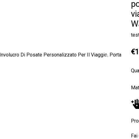
po
vi
Wa
tes
€1
Next
Qua
Mat
Pro
Fai