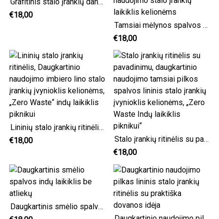
Grafitinis stalo įrankių dangtelis daugkartinis indų laikiklis, stalo įrankių dėklas kelionėms
€18,00
Tamsiai mėlynos spalvos lininis Daugkartinio naudojimo stalo įrankių ritinėlis, Daugkartinio naudojimo stalo įrankių laikiklis kelionėms
€18,00
Lininių stalo įrankių ritinėlis, Daugkartinio naudojimo imbiero lino stalo įrankių įvynioklis kelionėms, „Zero Waste“ indų laikiklis piknikui
Stalo įrankių ritinėlis su pavadinimu, daugkartinio naudojimo tamsiai pilkos spalvos lininis stalo įrankių įvynioklis kelionėms, „Zero Waste Indų laikiklis piknikui“
€18,00
€18,00
Daugkartinis smėlio spalvos indų laikiklis be atliekų
Daugkartinio naudojimo pilkas lininis stalo įrankių ritinėlis su praktiška dovanos idėja