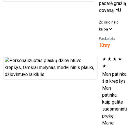
padarė gražią
dovaną. YU
Žr. originalo
kalba
Paskelbta
★
★
★
★
★
Man patinka
šis krepšys.
Man
patinka,
kaip galite
suasmeninti
prekę -
Marie