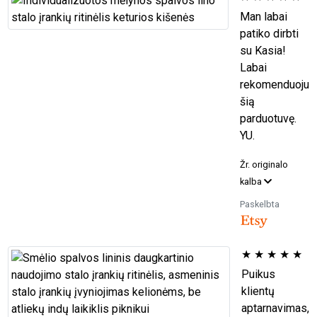
Man labai
patiko dirbti
su Kasia!
Labai
rekomenduoju
šią
parduotuvę.
YU.
Žr. originalo
kalba
Paskelbta
★
★
★
★
★
Puikus
klientų
aptarnavimas,