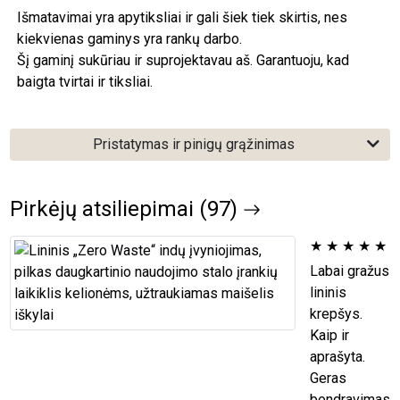
Išmatavimai yra apytiksliai ir gali šiek tiek skirtis, nes
kiekvienas gaminys yra rankų darbo.
Šį gaminį sukūriau ir suprojektavau aš. Garantuoju, kad
baigta tvirtai ir tiksliai.
Pristatymas ir pinigų grąžinimas
Pirkėjų atsiliepimai (97)
★
★
★
★
★
Labai gražus
lininis
krepšys.
Kaip ir
aprašyta.
Geras
bendravimas