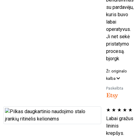
su pardavėju,
kuris buvo
labai
operatyvus.
Ji net sekė
pristatymo
procesą.
bjorgk
Žr. originalo
kalba
Paskelbta
★
★
★
★
★
Labai gražus
lininis
krepšys.