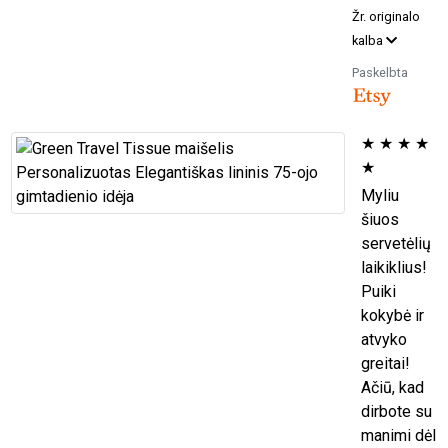
Žr. originalo
kalba
Paskelbta
★
★
★
★
★
Myliu
šiuos
servetėlių
laikiklius!
Puiki
kokybė ir
atvyko
greitai!
Ačiū, kad
dirbote su
manimi dėl