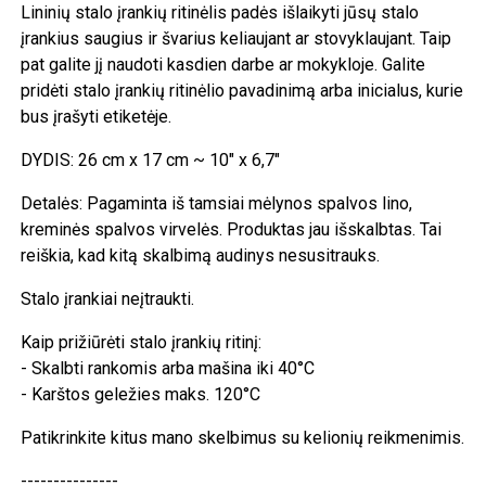
Lininių stalo įrankių ritinėlis padės išlaikyti jūsų stalo
įrankius saugius ir švarius keliaujant ar stovyklaujant. Taip
pat galite jį naudoti kasdien darbe ar mokykloje. Galite
pridėti stalo įrankių ritinėlio pavadinimą arba inicialus, kurie
bus įrašyti etiketėje.
DYDIS: 26 cm x 17 cm ~ 10" x 6,7"
Detalės: Pagaminta iš tamsiai mėlynos spalvos lino,
kreminės spalvos virvelės. Produktas jau išskalbtas. Tai
reiškia, kad kitą skalbimą audinys nesusitrauks.
Stalo įrankiai neįtraukti.
Kaip prižiūrėti stalo įrankių ritinį:
- Skalbti rankomis arba mašina iki 40°C
- Karštos geležies maks. 120°C
Patikrinkite kitus mano skelbimus su kelionių reikmenimis.
---------------