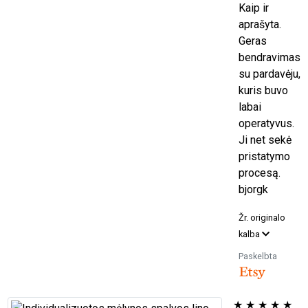
Kaip ir
aprašyta.
Geras
bendravimas
su pardavėju,
kuris buvo
labai
operatyvus.
Ji net sekė
pristatymo
procesą.
bjorgk
Žr. originalo
kalba
Paskelbta
★
★
★
★
★