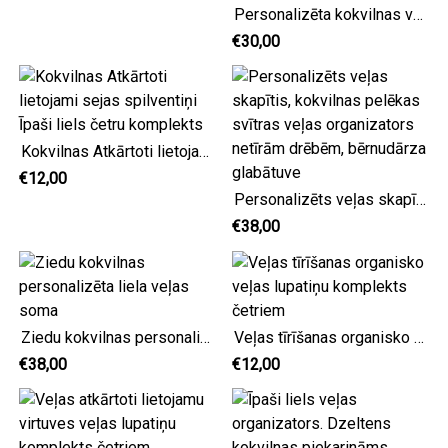
Personalizēta kokvilnas veļas soma, tumši zilu svītru veļas šķērslis koledžai, jūras apakšveļas nometnes soma
€30,00
Kokvilnas Atkārtoti lietojami sejas spilventiņi Īpaši liels četru komplekts
€12,00
Personalizēts veļas skapītis, kokvilnas pelēkas svītras veļas organizators netīrām drēbēm, bērnudārza glabātuve
€38,00
Ziedu kokvilnas personalizēta liela veļas soma
Veļas tīrīšanas organisko veļas lupatiņu komplekts četriem
€38,00
€12,00