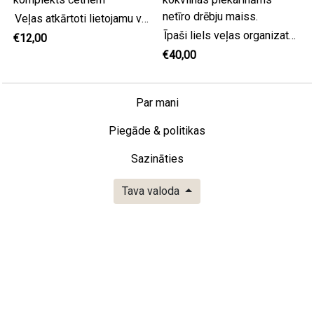
Veļas atkārtoti lietojamu virtuves veļas lupatiņu komplekts četriem
Īpaši liels veļas organizators. Dzeltens kokvilnas piekarināms netīro drēbju maiss.
€12,00
€40,00
Par mani
Piegāde & politikas
Sazināties
Tava valoda