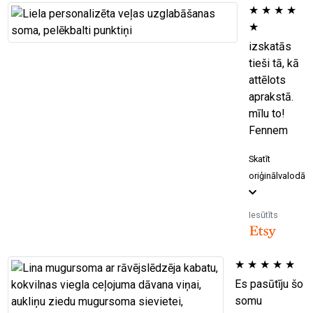
★
★
★
★
★
izskatās
tieši tā, kā
attēlots
aprakstā.
mīlu to!
Fennem
Skatīt
oriģinālvalodā
Iesūtīts
★
★
★
★
★
Es pasūtīju šo
somu