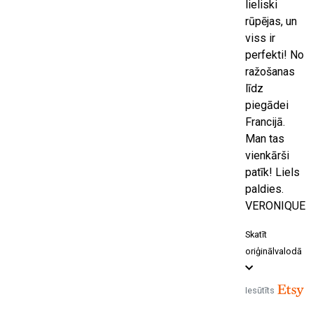
lieliski
rūpējas, un
viss ir
perfekti! No
ražošanas
līdz
piegādei
Francijā.
Man tas
vienkārši
patīk! Liels
paldies.
VERONIQUE
Skatīt
oriģinālvalodā
Iesūtīts