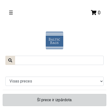
☰
0
Šī prece ir izpārdota.