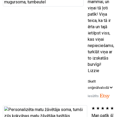
mammai, un
viņai tā ļoti
patīk! Viņa
teica, ka tā ir
ērta un tajā
ietilpst viss,
kas viņai
nepieciešams,
turklāt viņa ar
to izskatās
burvīgi!
Lizzie
Skatīt
oriģinālvalodā
Iesūtīts
★
★
★
★
★
Man patīk šī