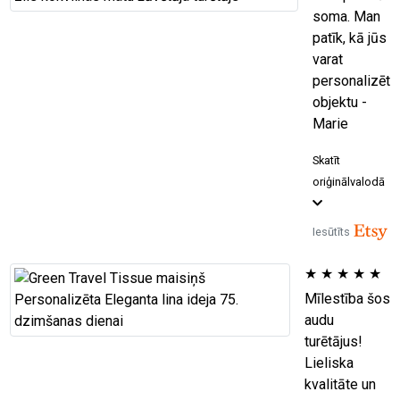
soma. Man
patīk, kā jūs
varat
personalizēt
objektu -
Marie
Skatīt
oriģinālvalodā
Iesūtīts
★
★
★
★
★
Mīlestība šos
audu
turētājus!
Lieliska
kvalitāte un