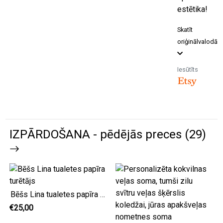
estētika!
Skatīt
oriģinālvalodā
Iesūtīts
IZPĀRDOŠANA - pēdējās preces (29)
Bēšs Lina tualetes papīra turētājs
€25,00