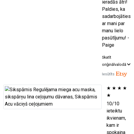
ieradās ātri!
Paldies, ka
sadarbojāties
ar mani par
manu lielo
pasūtījumu! -
Paige
Skatīt
oriģinālvalodā
Iesūtīts
★
★
★
★
★
10/10
ieteiktu
ikvienam,
kam ir
spokaina