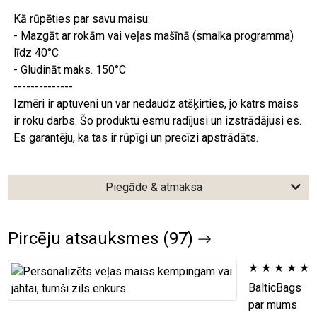
Kā rūpēties par savu maisu:
- Mazgāt ar rokām vai veļas mašīnā (smalka programma)
līdz 40°C
- Gludināt maks. 150°C
--------------
Izmēri ir aptuveni un var nedaudz atšķirties, jo katrs maiss
ir roku darbs. Šo produktu esmu radījusi un izstrādājusi es.
Es garantēju, ka tas ir rūpīgi un precīzi apstrādāts.
Piegāde & atmaksa
Pircēju atsauksmes (97)
★
★
★
★
★
BalticBags
par mums