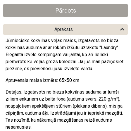
Apraksts
Jūrniecisks kokvilnas veļas maiss, izgatavots no bieza
kokvilnas auduma ar ar rokām izšūtu uzrakstu "Laundry".
Eleganta izvēle kempingam vai jahtai, kā arī lieliski
piemērots kā veļas grozs koledžai. Ja jūs man paziņosiet
piezīmē, es pievienošu jūsu izvēlēto vārdu.
Aptuvenais maisa izmērs: 65x50 cm
Detaļas: Izgatavots no bieza kokvilnas auduma ar tumši
ziliem enkuriem uz balta fona (auduma svars: 220 g/m²),
noapaļotiem apakšējiem stūriem (plakans dibens), misiņa
cilpiņām, auduma āķi. Izstrādājumi jau ir iepriekš mazgāti.
Tas nozīmē, ka nākamajā mazgāšanas reizē audums
nesarausies.