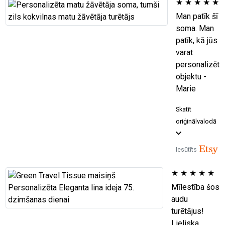
★
★
★
★
★
Man patīk šī
soma. Man
patīk, kā jūs
varat
personalizēt
objektu -
Marie
Skatīt
oriģinālvalodā
Iesūtīts
★
★
★
★
★
Mīlestība šos
audu
turētājus!
Lieliska