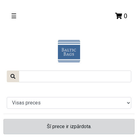
☰
0
Šī prece ir izpārdota.