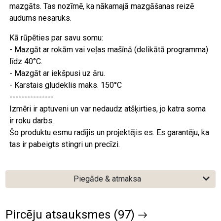
mazgāts. Tas nozīmē, ka nākamajā mazgāšanas reizē
audums nesaruks.
Kā rūpēties par savu somu:
- Mazgāt ar rokām vai veļas mašīnā (delikātā programma)
līdz 40°C.
- Mazgāt ar iekšpusi uz āru.
- Karstais gludeklis maks. 150°C
---------------
Izmēri ir aptuveni un var nedaudz atšķirties, jo katra soma
ir roku darbs.
Šo produktu esmu radījis un projektējis es. Es garantēju, ka
tas ir pabeigts stingri un precīzi.
Piegāde & atmaksa
Pircēju atsauksmes (97)