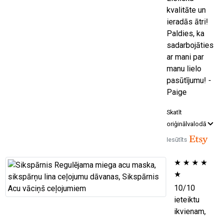
kvalitāte un
ieradās ātri!
Paldies, ka
sadarbojāties
ar mani par
manu lielo
pasūtījumu! -
Paige
Skatīt
oriģinālvalodā
Iesūtīts
★
★
★
★
★
10/10
ieteiktu
ikvienam,