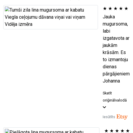
★
★
★
★
★
Jauka
mugursoma,
labi
izgatavota ar
jaukām
krāsām. Es
to izmantoju
dienas
pārgājieniem
Johanna
Skatīt
oriģinālvalodā
Iesūtīts
★
★
★
★
★