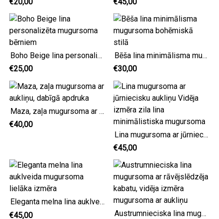
€20,00
€45,00
Boho Beige lina personalizēta mugursoma bērniem
Bēša lina minimālisma mugursoma bohēmiskā stilā
€25,00
€30,00
Maza, zaļa mugursoma ar aukliņu, dabīgā apdruka
€40,00
Lina mugursoma ar jūrniecisku aukliņu Vidēja izmēra zila lina minimālistiska mugursoma
€45,00
Eleganta melna lina auklveida mugursoma lielāka izmēra
Austrumnieciska lina mugursoma ar rāvējslēdzēja kabatu, vidēja izmēra mugursoma ar aukliņu
€45,00