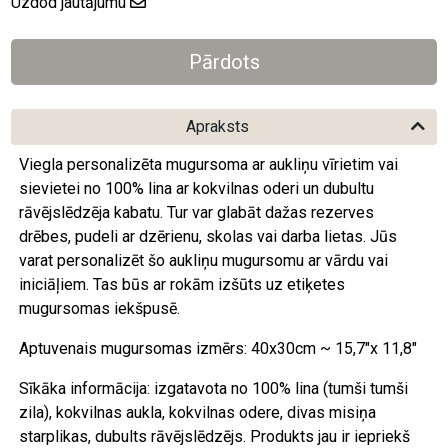
Uzdod jautājumu
Apraksts
Viegla personalizēta mugursoma ar aukliņu vīrietim vai
sievietei no 100% lina ar kokvilnas oderi un dubultu
rāvējslēdzēja kabatu. Tur var glabāt dažas rezerves
drēbes, pudeli ar dzērienu, skolas vai darba lietas. Jūs
varat personalizēt šo aukliņu mugursomu ar vārdu vai
iniciāļiem. Tas būs ar rokām izšūts uz etiķetes
mugursomas iekšpusē.
Aptuvenais mugursomas izmērs: 40x30cm ~ 15,7"x 11,8"
Sīkāka informācija: izgatavota no 100% lina (tumši tumši
zila), kokvilnas aukla, kokvilnas odere, divas misiņa
starplikas, dubults rāvējslēdzējs. Produkts jau ir iepriekš