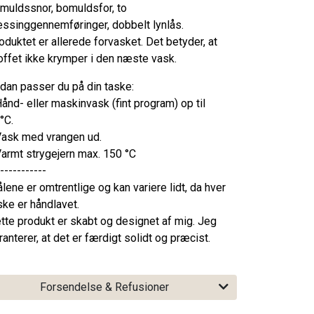
muldssnor, bomuldsfor, to
ssinggennemføringer, dobbelt lynlås.
oduktet er allerede forvasket. Det betyder, at
offet ikke krymper i den næste vask.
dan passer du på din taske:
Hånd- eller maskinvask (fint program) op til
°C.
Vask med vrangen ud.
Varmt strygejern max. 150 °C
-----------
lene er omtrentlige og kan variere lidt, da hver
ske er håndlavet.
tte produkt er skabt og designet af mig. Jeg
ranterer, at det er færdigt solidt og præcist.
Forsendelse & Refusioner