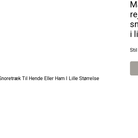
Ma
r
sn
i 
Sti
Next