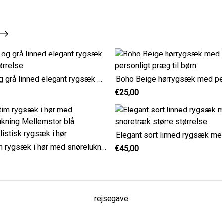
Grøn og grå linned elegant rygsæk stor størrelse
€25,00
Maritim rygsæk i hør med snørelukning Mellemstor blå minimalistisk rygsæk i hør
€45,00
rejsegave