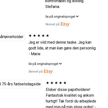
komfortabel og alsidig.
Stefania
Se på originalsproget
Skrevet på
★
★
★
★
★
Jeg er vild med denne taske. Jeg kan
godt lide, at man kan gøre den personlig
- Marie
Se på originalsproget
Skrevet på
★
★
★
★
★
Elsker disse papirholdere!
Fantastisk kvalitet og ankom
hurtigt! Tak fordi du arbejdede
med mig på min store ordre! -