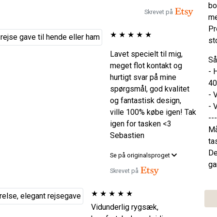
bo
Skrevet på
me
Pr
★
★
★
★
★
st
Lavet specielt til mig,
Så
meget flot kontakt og
- 
hurtigt svar på mine
40
spørgsmål, god kvalitet
- 
og fantastisk design,
- 
ville 100% købe igen! Tak
---
igen for tasken <3
Må
Sebastien
ta
De
Se på originalsproget
ga
Skrevet på
★
★
★
★
★
Vidunderlig rygsæk,