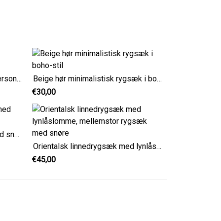
Boho Beige hørrygsæk med personligt præg til børn
Beige hør minimalistisk rygsæk i boho-stil
€30,00
Elegant sort linned rygsæk med snoretræk større størrelse
Orientalsk linnedrygsæk med lynlåslomme, mellemstor rygsæk med snøre
€45,00