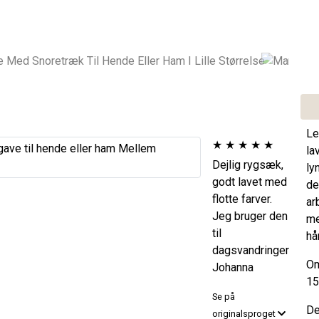
Le
★
★
★
★
★
la
Dejlig rygsæk,
ly
godt lavet med
de
flotte farver.
ar
Jeg bruger den
me
til
hå
dagsvandringer
Om
Johanna
15
Se på
De
originalsproget