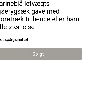
rineblå letvægts
ejserygsæk gave med
oretræk til hende eller ham
lille størrelse
l et spørgsmål