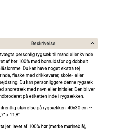
Beskrivelse
tvægts personlig rygsæk til mand eller kvinde
vet af hør 100% med bomuldsfor og dobbelt
nlåslomme. Du kan have noget ekstra tøj
rinde, flaske med drikkevarer, skole- eller
bejdsting. Du kan personliggøre denne rygsæk
d snoretræk med navn eller initialer. Den bliver
ndbroderet på etiketten inde i rygsækken.
trentlig størrelse på rygsækken: 40x30 cm ~
,7" x 11,8"
taljer: lavet af 100% hør (mørke marineblå),