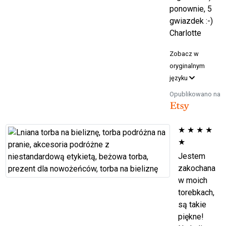
ponownie, 5
gwiazdek :-)
Charlotte
Zobacz w
oryginalnym
języku
Opublikowano na
★
★
★
★
★
Jestem
zakochana
w moich
torebkach,
są takie
piękne!