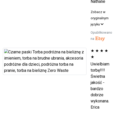
Nathalie
Zobacz w
oryginalnym
języku
Opublikowano
na
★
★
★
★
★
Uwielbiam
torbę!!!!
Świetna
jakość -
bardzo
dobrze
wykonana.
Erica