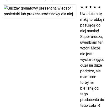
★
★
★
★
★
Uwielbiam tę
małą torebkę i
pasującą do
niej maskę!
Super urocza,
uwielbiam ten
wzór! Może
nie jest
wystarczająco
duża na duże
podróże, ale
mam inne
torby na
bieliznę od
tego
producenta do
tego celu :-)