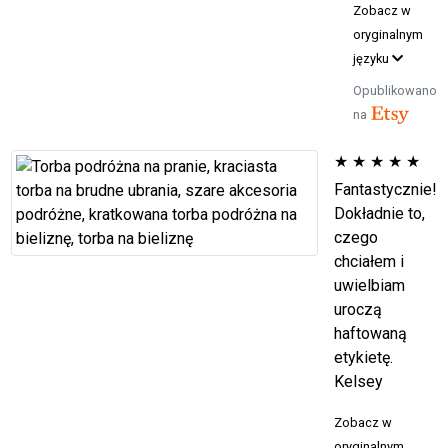
Zobacz w
oryginalnym
języku
Opublikowano
na
★
★
★
★
★
Fantastycznie!
Dokładnie to,
czego
chciałem i
uwielbiam
uroczą
haftowaną
etykietę.
Kelsey
Zobacz w
oryginalnym