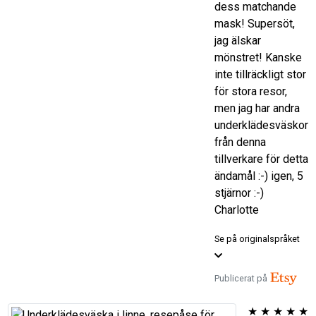
dess matchande
mask! Supersöt,
jag älskar
mönstret! Kanske
inte tillräckligt stor
för stora resor,
men jag har andra
underklädesväskor
från denna
tillverkare för detta
ändamål :-) igen, 5
stjärnor :-)
Charlotte
Se på originalspråket
Publicerat på
★
★
★
★
★