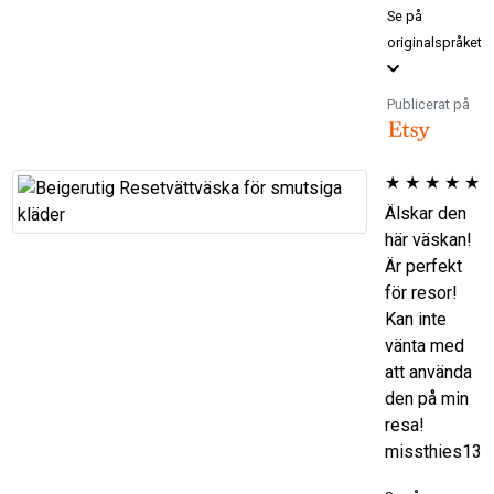
Se på
originalspråket
Publicerat på
★
★
★
★
★
Älskar den
här väskan!
Är perfekt
för resor!
Kan inte
vänta med
att använda
den på min
resa!
missthies13