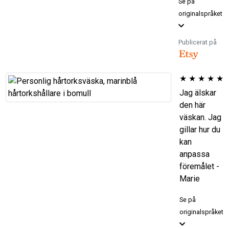
Se på
originalspråket
Publicerat på
★
★
★
★
★
Jag älskar
den här
väskan. Jag
gillar hur du
kan
anpassa
föremålet -
Marie
Se på
originalspråket