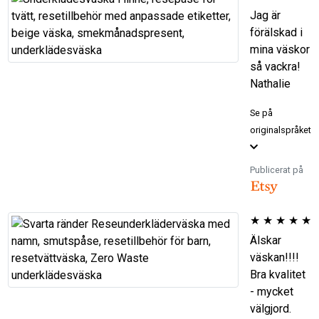
Jag är
förälskad i
mina väskor
så vackra!
Nathalie
Se på
originalspråket
Publicerat på
★
★
★
★
★
Älskar
väskan!!!!
Bra kvalitet
- mycket
välgjord.