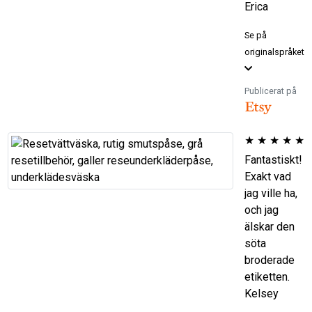
Erica
Se på
originalspråket
Publicerat på
★
★
★
★
★
Fantastiskt!
Exakt vad
jag ville ha,
och jag
älskar den
söta
broderade
etiketten.
Kelsey