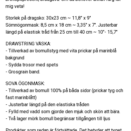
mig veta!
Storlek på dragsko: 30x23 cm ~ 11,8" x 9"
Sömnögonmask: 8,5 cm x 18 cm ~ 3,35" x 7". Justerbar
längd på elastisk tråd från 25 cm till 40 cm ~ 10"- 15,7"
DRAWSTRING VÄSKA:
- Tillverkad av bomullstyg med vita prickar på marinblå
bakgrund
- Sydda trosor med spets
- Grosgrain band.
SOVA ÖGONMASK:
- Tillverkad av bomull 100% på båda sidor (prickar tyg och
fast marinblått)
- Justerbar längd på den elastiska tråden
- Fylld med vadd som gjorde den mjuk och skön att bära.
- Två lager mörk bomull begränsar tillgången till ljus
Produkter som redan är förtvättade. Det betyder att tyget