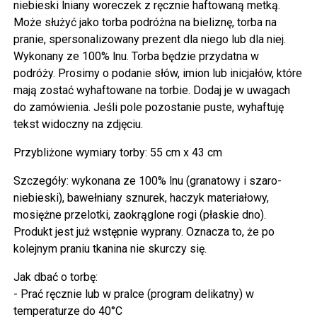
niebieski lniany woreczek z ręcznie haftowaną metką.
Może służyć jako torba podróżna na bieliznę, torba na
pranie, spersonalizowany prezent dla niego lub dla niej.
Wykonany ze 100% lnu. Torba będzie przydatna w
podróży. Prosimy o podanie słów, imion lub inicjałów, które
mają zostać wyhaftowane na torbie. Dodaj je w uwagach
do zamówienia. Jeśli pole pozostanie puste, wyhaftuję
tekst widoczny na zdjęciu.
Przybliżone wymiary torby: 55 cm x 43 cm
Szczegóły: wykonana ze 100% lnu (granatowy i szaro-
niebieski), bawełniany sznurek, haczyk materiałowy,
mosiężne przelotki, zaokrąglone rogi (płaskie dno).
Produkt jest już wstępnie wyprany. Oznacza to, że po
kolejnym praniu tkanina nie skurczy się.
Jak dbać o torbę:
- Prać ręcznie lub w pralce (program delikatny) w
temperaturze do 40°C