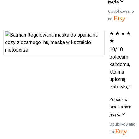
języku
Opublikowano
na
★
★
★
★
★
10/10
polecam
każdemu,
kto ma
upiorną
estetykę!
Zobacz w
oryginalnym
języku
Opublikowano
na