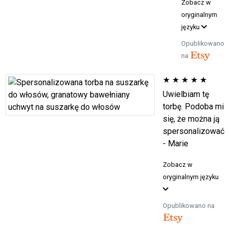
Zobacz w
oryginalnym
języku
Opublikowano
na
★
★
★
★
★
Uwielbiam tę
torbę. Podoba mi
się, że można ją
spersonalizować
- Marie
Zobacz w
oryginalnym języku
Opublikowano na