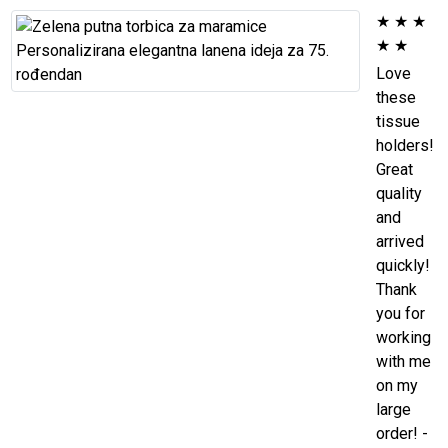
★
★
★
★
★
Love
these
tissue
holders!
Great
quality
and
arrived
quickly!
Thank
you for
working
with me
on my
large
order! -