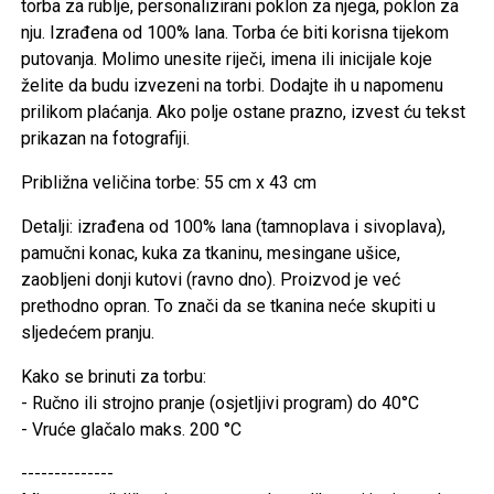
torba za rublje, personalizirani poklon za njega, poklon za
nju. Izrađena od 100% lana. Torba će biti korisna tijekom
putovanja. Molimo unesite riječi, imena ili inicijale koje
želite da budu izvezeni na torbi. Dodajte ih u napomenu
prilikom plaćanja. Ako polje ostane prazno, izvest ću tekst
prikazan na fotografiji.
Približna veličina torbe: 55 cm x 43 cm
Detalji: izrađena od 100% lana (tamnoplava i sivoplava),
pamučni konac, kuka za tkaninu, mesingane ušice,
zaobljeni donji kutovi (ravno dno). Proizvod je već
prethodno opran. To znači da se tkanina neće skupiti u
sljedećem pranju.
Kako se brinuti za torbu:
- Ručno ili strojno pranje (osjetljivi program) do 40°C
- Vruće glačalo maks. 200 °C
--------------