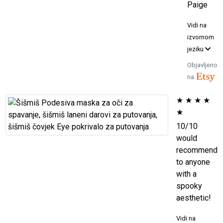
Paige
Vidi na
izvornom
jeziku
Objavljeno
na
★
★
★
★
★
10/10
would
recommend
to anyone
with a
spooky
aesthetic!
Vidi na