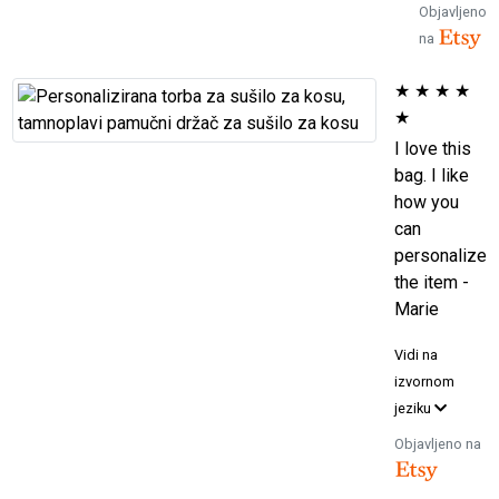
Objavljeno
na
★
★
★
★
★
I love this
bag. I like
how you
can
personalize
the item -
Marie
Vidi na
izvornom
jeziku
Objavljeno na