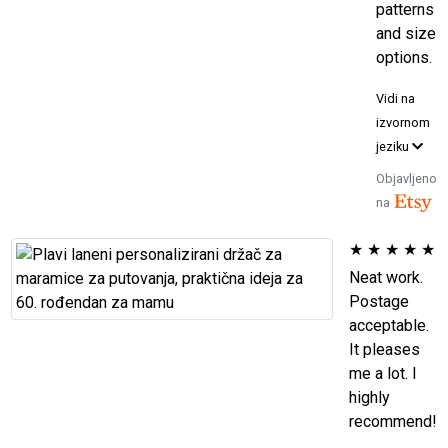
patterns
and size
options.
Vidi na
izvornom
jeziku
Objavljeno
na
★
★
★
★
★
Neat work.
Postage
acceptable.
It pleases
me a lot. I
highly
recommend!