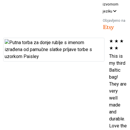
izvornom
jeziku
Objavljeno na
★
★
★
★
★
This is
my third
Baltic
bag!
They are
very
well
made
and
durable.
Love the