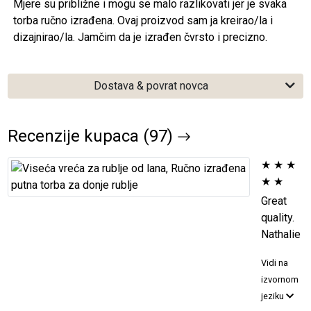
Mjere su približne i mogu se malo razlikovati jer je svaka
torba ručno izrađena. Ovaj proizvod sam ja kreirao/la i
dizajnirao/la. Jamčim da je izrađen čvrsto i precizno.
Dostava & povrat novca
Recenzije kupaca (97)
★
★
★
★
★
Great
quality.
Nathalie
Vidi na
izvornom
jeziku