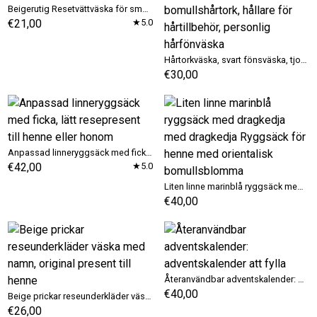
Beigerutig Resetvättväska för smutsiga kläder
€21,00
★5.0
Hårtorkväska, svart fönsväska, tjock bomullshårtork, hållare för hårtillbehör, personlig hårfönväska
€30,00
Anpassad linneryggsäck med ficka, lätt resepresent till henne eller honom
€42,00
★5.0
Liten linne marinblå ryggsäck med dragkedja med dragkedja Ryggsäck för henne med orientalisk bomullsblomma
€40,00
Återanvändbar adventskalender: adventskalender att fylla
€40,00
Beige prickar reseunderkläder väska med namn, original present till henne
€26,00