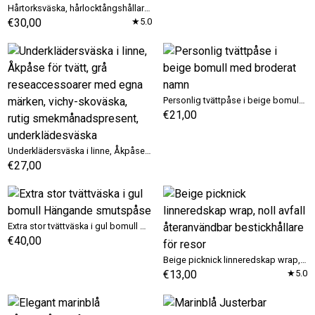
Hårtorksväska, hårlocktångshållare för strandhus, förvaring för locktänger till Airbnb, marinblå plattångsväska, nautiska håraccessoarväskor
€30,00
★5.0
Personlig tvättpåse i beige bomull med broderat namn
€21,00
Underklädersväska i linne, Åkpåse för tvätt, grå reseaccessoarer med egna märken, vichy-skoväska, rutig smekmånadspresent, underklädesväska
€27,00
Extra stor tvättväska i gul bomull Hängande smutspåse
€40,00
Beige picknick linneredskap wrap, noll avfall återanvändbar bestickhållare för resor
€13,00
★5.0