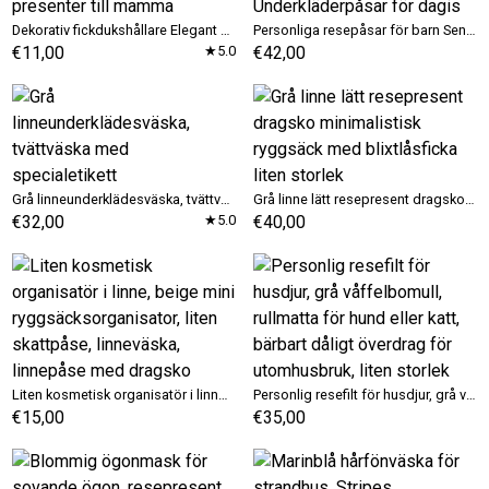
Dekorativ fickdukshållare Elegant blå blommig 70-årsdagsidé Personliga presenter till mamma
Personliga resepåsar för barn Senapsfärg med rena och smutsiga etiketter, Underkläderpåsar för dagis
€11,00
★5.0
€42,00
Grå linneunderklädesväska, tvättväska med specialetikett
Grå linne lätt resepresent dragsko minimalistisk ryggsäck med blixtlåsficka liten storlek
€32,00
★5.0
€40,00
Liten kosmetisk organisatör i linne, beige mini ryggsäcksorganisator, liten skattpåse, linneväska, linnepåse med dragsko
Personlig resefilt för husdjur, grå våffelbomull, rullmatta för hund eller katt, bärbart dåligt överdrag för utomhusbruk, liten storlek
€15,00
€35,00