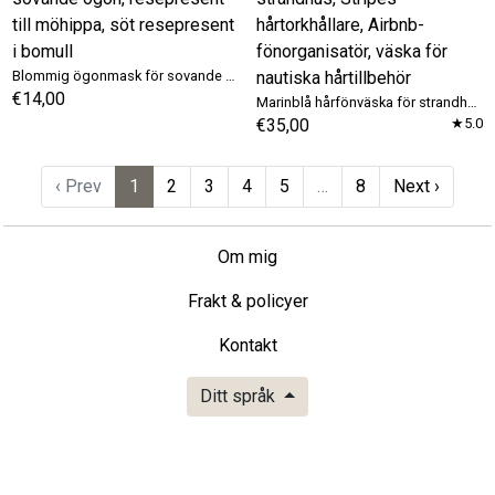
Blommig ögonmask för sovande ögon, resepresent till möhippa, söt resepresent i bomull
€14,00
Marinblå hårfönväska för strandhus, Stripes hårtorkhållare, Airbnb-fönorganisatör, väska för nautiska hårtillbehör
€35,00
★5.0
‹ Prev
1
2
3
4
5
…
8
Next ›
Om mig
Frakt & policyer
Kontakt
Ditt språk