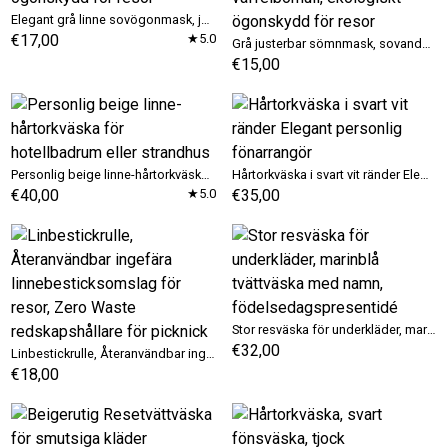
Elegant grå linne sovögonmask, justerbart ögonskydd för resor
€17,00
★5.0
Grå justerbar sömnmask, sovande ögonmask i våffelbomull, ekologiskt ögonskydd för resor
€15,00
Personlig beige linne-hårtorkväska för hotellbadrum eller strandhus
Hårtorkväska i svart vit ränder Elegant personlig fönarrangör
€40,00
★5.0
€35,00
Stor resväska för underkläder, marinblå tvättväska med namn, födelsedagspresentidé
€32,00
Linbestickrulle, Återanvändbar ingefära linnebesticksomslag för resor, Zero Waste redskapshållare för picknick
€18,00