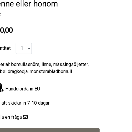
enne eller honom
t
0,00
ntitet
erial: bomullssnöre, linne, mässingsöljetter,
bel dragkedja, monsterabladbomull
Handgjorda in EU
r att skicka in 7-10 dagar
lla en fråga