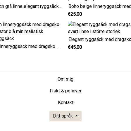
Grön och grå linne elegant ryggsäck stor storlek
€25,00
Marin linneryggsäck med dragsko Mellanstor blå minimalistisk linneryggsäck
€45,00
Om mig
Frakt & policyer
Kontakt
Ditt språk