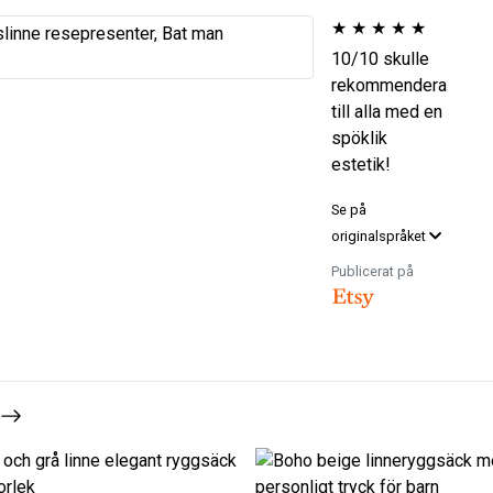
★
★
★
★
★
10/10 skulle
rekommendera
till alla med en
spöklik
estetik!
Se på
originalspråket
Publicerat på