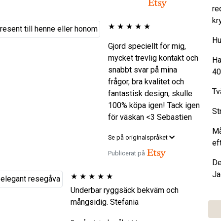
re
kr
★
★
★
★
★
Hu
Gjord speciellt för mig,
mycket trevlig kontakt och
Ha
snabbt svar på mina
40
frågor, bra kvalitet och
Tv
fantastisk design, skulle
100% köpa igen! Tack igen
St
för väskan <3 Sebastien
Må
Se på originalspråket
ef
Publicerat på
De
Ja
★
★
★
★
★
Underbar ryggsäck bekväm och
mångsidig. Stefania