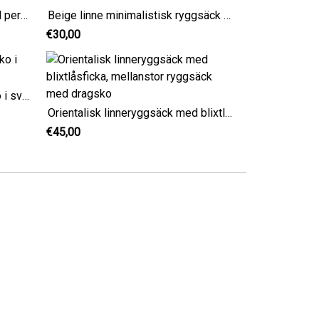
Boho beige linneryggsäck med personligt tryck för barn
Beige linne minimalistisk ryggsäck boho-stil
€30,00
Elegant ryggsäck med dragsko i svart linne i större storlek
Orientalisk linneryggsäck med blixtlåsficka, mellanstor ryggsäck med dragsko
€45,00