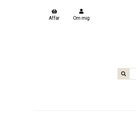
Affär
Om mig