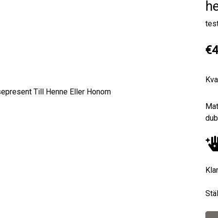
h
tes
€4
Kva
Next
Mat
dub
Kla
Stä