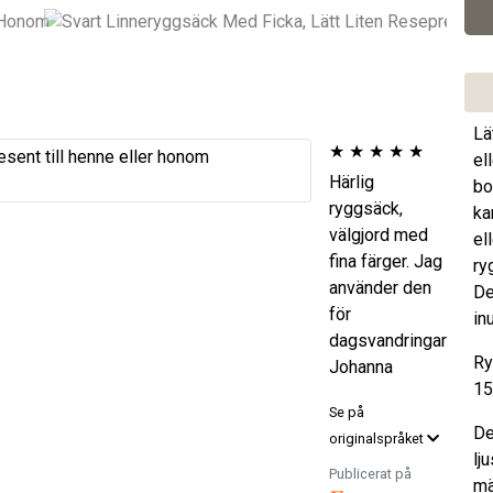
Lä
★
★
★
★
★
el
Härlig
bo
ryggsäck,
ka
välgjord med
el
fina färger. Jag
ry
använder den
De
för
in
dagsvandringar
Ry
Johanna
15
Se på
De
originalspråket
lj
Publicerat på
mä