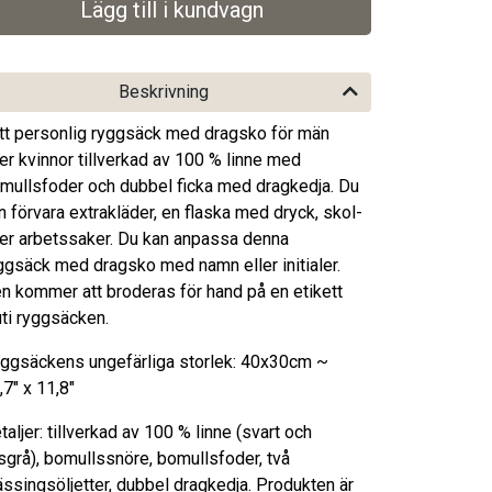
Beskrivning
tt personlig ryggsäck med dragsko för män
ler kvinnor tillverkad av 100 % linne med
mullsfoder och dubbel ficka med dragkedja. Du
n förvara extrakläder, en flaska med dryck, skol-
ler arbetssaker. Du kan anpassa denna
ggsäck med dragsko med namn eller initialer.
n kommer att broderas för hand på en etikett
uti ryggsäcken.
ggsäckens ungefärliga storlek: 40x30cm ~
,7" x 11,8"
taljer: tillverkad av 100 % linne (svart och
usgrå), bomullssnöre, bomullsfoder, två
ssingsöljetter, dubbel dragkedja. Produkten är