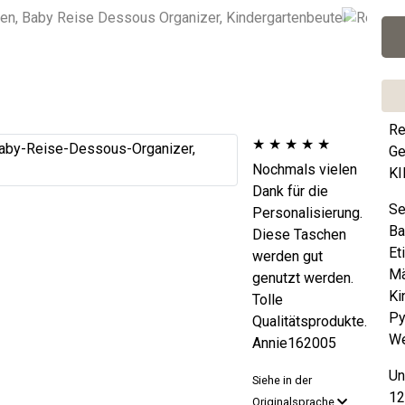
Re
★
★
★
★
★
Ge
Nochmals vielen
KI
Dank für die
Se
Personalisierung.
Ba
Diese Taschen
Et
werden gut
Mä
genutzt werden.
Ki
Tolle
Py
Qualitätsprodukte.
We
Annie162005
Un
Siehe in der
12
Originalsprache