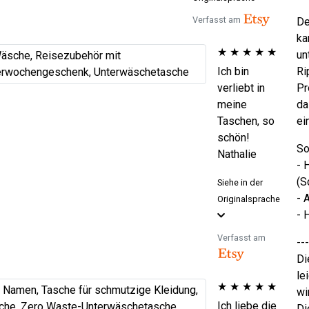
Verfasst am
De
ka
★
★
★
★
★
un
Ich bin
Ri
verliebt in
Pr
meine
da
Taschen, so
ei
schön!
So
Nathalie
- 
(S
Siehe in der
- 
Originalsprache
- 
Verfasst am
---
Di
le
★
★
★
★
★
wi
Ich liebe die
Di