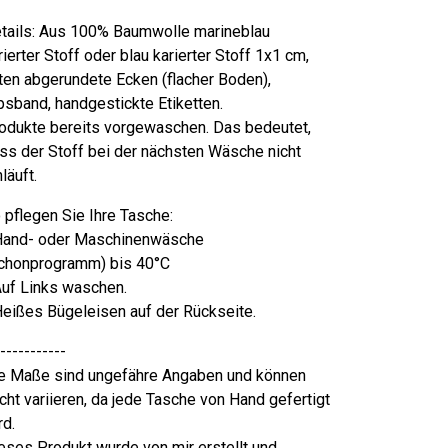
tails: Aus 100% Baumwolle marineblau
rierter Stoff oder blau karierter Stoff 1x1 cm,
ten abgerundete Ecken (flacher Boden),
psband, handgestickte Etiketten.
odukte bereits vorgewaschen. Das bedeutet,
ss der Stoff bei der nächsten Wäsche nicht
nläuft.
 pflegen Sie Ihre Tasche:
Hand- oder Maschinenwäsche
chonprogramm) bis 40°C
Auf Links waschen.
Heißes Bügeleisen auf der Rückseite.
-----------
e Maße sind ungefähre Angaben und können
icht variieren, da jede Tasche von Hand gefertigt
rd.
eses Produkt wurde von mir erstellt und