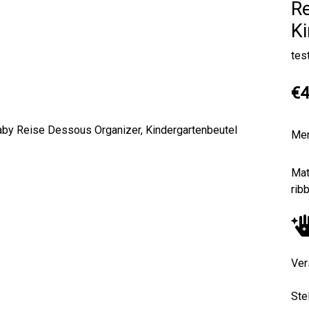
Re
Ki
tes
€4
Me
Next
Mat
rib
Ver
Ste