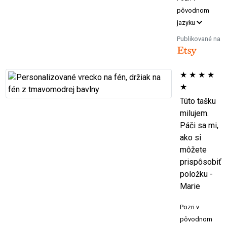
pôvodnom
jazyku
Publikované na
★
★
★
★
★
Túto tašku
milujem.
Páči sa mi,
ako si
môžete
prispôsobiť
položku -
Marie
Pozri v
pôvodnom