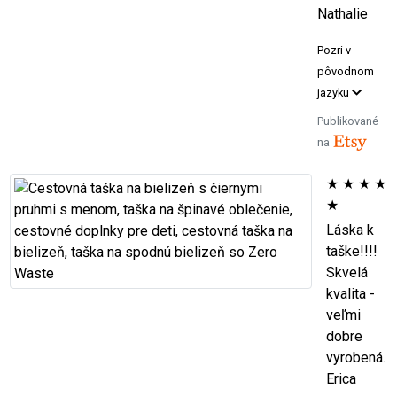
Nathalie
Pozri v
pôvodnom
jazyku
Publikované
na
★
★
★
★
★
Láska k
taške!!!!
Skvelá
kvalita -
veľmi
dobre
vyrobená.
Erica