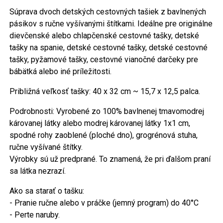
Súprava dvoch detských cestovných tašiek z bavlnených
pásikov s ručne vyšívanými štítkami. Ideálne pre originálne
dievčenské alebo chlapčenské cestovné tašky, detské
tašky na spanie, detské cestovné tašky, detské cestovné
tašky, pyžamové tašky, cestovné vianočné darčeky pre
bábätká alebo iné príležitosti.
Približná veľkosť tašky: 40 x 32 cm ~ 15,7 x 12,5 palca.
Podrobnosti: Vyrobené zo 100% bavlnenej tmavomodrej
károvanej látky alebo modrej károvanej látky 1x1 cm,
spodné rohy zaoblené (ploché dno), grogrénová stuha,
ručne vyšívané štítky.
Výrobky sú už predprané. To znamená, že pri ďalšom praní
sa látka nezrazí.
Ako sa starať o tašku:
- Pranie ručne alebo v práčke (jemný program) do 40°C
- Perte naruby.