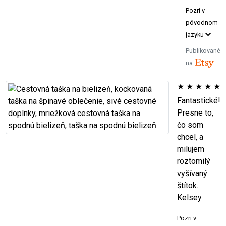
Pozri v
pôvodnom
jazyku
Publikované
na
★
★
★
★
★
Fantastické!
Presne to,
čo som
chcel, a
milujem
roztomilý
vyšívaný
štítok.
Kelsey
Pozri v