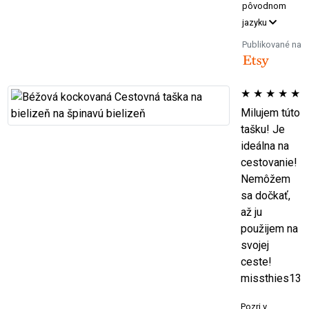
pôvodnom
jazyku
Publikované na
★
★
★
★
★
Milujem túto
tašku! Je
ideálna na
cestovanie!
Nemôžem
sa dočkať,
až ju
použijem na
svojej
ceste!
missthies13
Pozri v