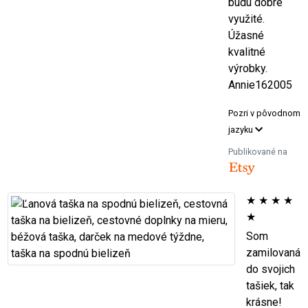
budú dobre
využité.
Úžasné
kvalitné
výrobky.
Annie162005
Pozri v pôvodnom
jazyku
Publikované na
★
★
★
★
★
Som
zamilovaná
do svojich
tašiek, tak
krásne!