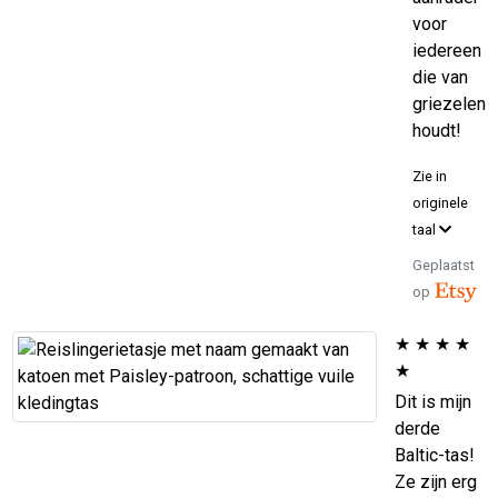
voor
iedereen
die van
griezelen
houdt!
Zie in
originele
taal
Geplaatst
op
★
★
★
★
★
Dit is mijn
derde
Baltic-tas!
Ze zijn erg