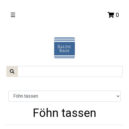
☰
0
Föhn tassen