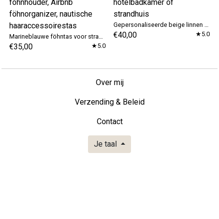
Gepersonaliseerde beige linnen föhntas voor hotelbadkamer of strandhuis
€40,00
★5.0
Marineblauwe föhntas voor strandhuis, Stripes föhnhouder, Airbnb föhnorganizer, nautische haaraccessoirestas
€35,00
★5.0
Over mij
Verzending & Beleid
Contact
Je taal