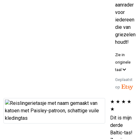
aanrader
voor
iedereen
die van
griezelen
houdt!
Zie in
originele
taal
Geplaatst
op
★
★
★
★
★
Dit is mijn
derde
Baltic-tas!