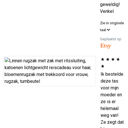
geweldig!
Venkel
Zie in originele
taal
Geplaatst op
★
★
★
★
★
Ik bestelde
deze tas
voor mijn
moeder en
ze is er
helemaal
weg van!
Ze zegt dat