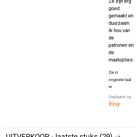
Ze zijn erg
goed
gemaakt en
duurzaam.
Ik hou van
de
patronen en
de
maatopties.
Zie in
originele taal
Geplaatst op
UITVERKOOP - laatste stuks (29)