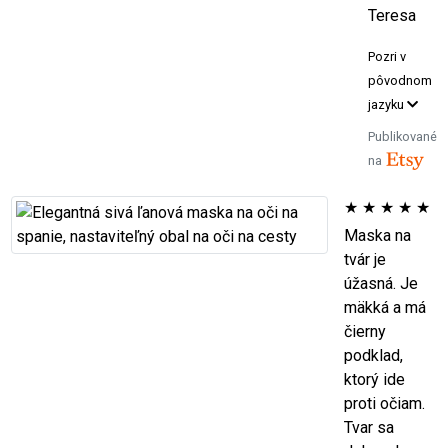
Teresa
Pozri v
pôvodnom
jazyku
Publikované
na
★
★
★
★
★
Maska na
tvár je
úžasná. Je
mäkká a má
čierny
podklad,
ktorý ide
proti očiam.
Tvar sa