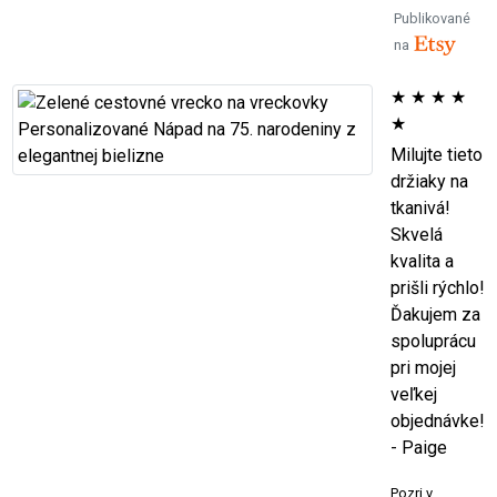
Publikované
na
★
★
★
★
★
Milujte tieto
držiaky na
tkanivá!
Skvelá
kvalita a
prišli rýchlo!
Ďakujem za
spoluprácu
pri mojej
veľkej
objednávke!
- Paige
Pozri v