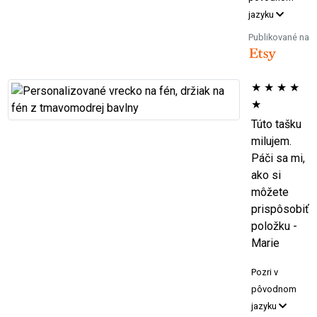
jazyku
Publikované na
★
★
★
★
★
Túto tašku
milujem.
Páči sa mi,
ako si
môžete
prispôsobiť
položku -
Marie
Pozri v
pôvodnom
jazyku