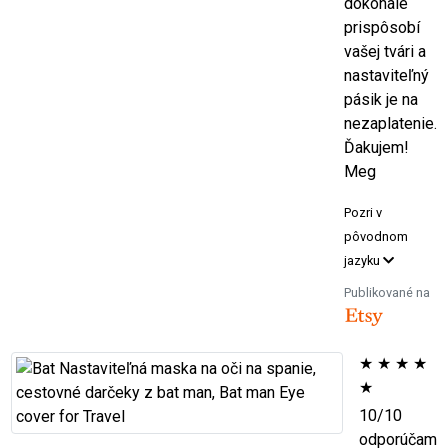
dokonale
prispôsobí
vašej tvári a
nastaviteľný
pásik je na
nezaplatenie.
Ďakujem!
Meg
Pozri v
pôvodnom
jazyku
Publikované na
★
★
★
★
★
10/10
odporúčam