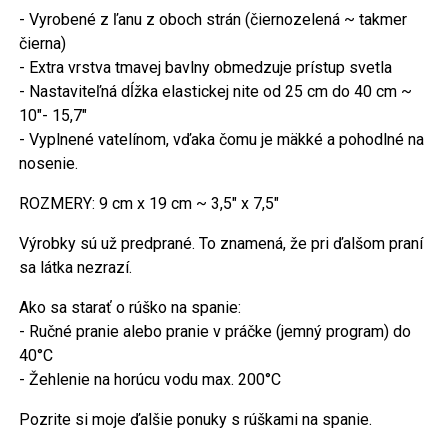
- Vyrobené z ľanu z oboch strán (čiernozelená ~ takmer
čierna)
- Extra vrstva tmavej bavlny obmedzuje prístup svetla
- Nastaviteľná dĺžka elastickej nite od 25 cm do 40 cm ~
10"- 15,7"
- Vyplnené vatelínom, vďaka čomu je mäkké a pohodlné na
nosenie.
ROZMERY: 9 cm x 19 cm ~ 3,5" x 7,5"
Výrobky sú už predprané. To znamená, že pri ďalšom praní
sa látka nezrazí.
Ako sa starať o rúško na spanie:
- Ručné pranie alebo pranie v práčke (jemný program) do
40°C
- Žehlenie na horúcu vodu max. 200°C
Pozrite si moje ďalšie ponuky s rúškami na spanie.