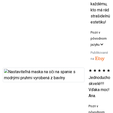
každému,
kto má rád
strašidelnú
estetiku!
Pozri v
pôvodnom
jazyku
Publikované
na
★
★
★
★
★
Jednoducho
skvelé!!!
Vďaka moc!
Ana.
Pozri v
pôvodnom