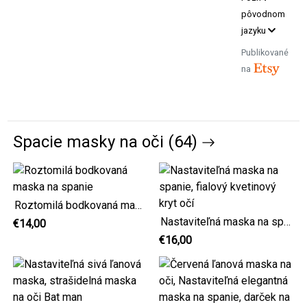
pôvodnom
jazyku
Publikované
na
Spacie masky na oči (64)
Roztomilá bodkovaná maska na spanie
Nastaviteľná maska na spanie, fialový kvetinový kryt očí
€14,00
€16,00