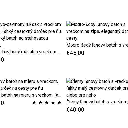
Ľanovo-bavlnený ruksak s vreckom na zips, ľahký cestovný darček pre ňu, botanický batoh so sťahovacou šnúrkou
€45,00
00
Ľanový batoh na mieru s vreckom, ľahký darček na cesty pre ňu
★
★
★
★
★
00
€40,00