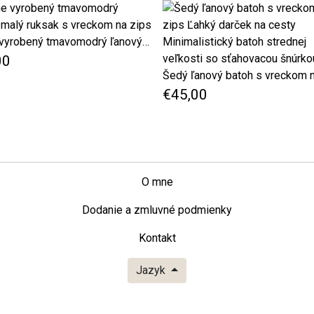
Ručne vyrobený tmavomodrý ľanový malý ruksak s vreckom na zips
00
€45,00
O mne
Dodanie a zmluvné podmienky
Kontakt
Jazyk