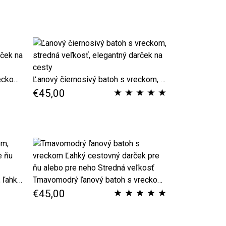
Modro-šedý ľanový batoh s vreckom na zips, elegantný darček na cesty
Ľanový čiernosivý batoh s vreckom, stredná veľkosť, elegantný darček na cesty
★
★
★
★
★
€45,00
Čierny ľanový batoh s vreckom, ľahký malý cestovný darček pre ňu alebo pre neho
Tmavomodrý ľanový batoh s vreckom Ľahký cestovný darček pre ňu alebo pre neho Stredná veľkosť
★
★
★
★
★
€45,00