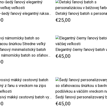
Zeleno-šedý ľanový elegantný ruksak veľkej veľkosti
00
€25,00
Ľanový námornícky batoh so sťahovacou šnúrkou Stredne veľký modrý ľanový minimalistický batoh
€45,00
00
Tmavosivý mäkký cestovný batoh vyrobený z ľanu s vreckom na zips malej veľkosti
00
€45,00