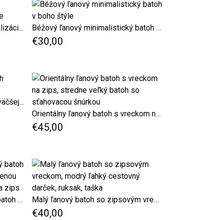
Detský ľanový batoh s personalizáciou v béžovej farbe
Béžový ľanový minimalistický batoh v boho štýle
€30,00
Elegantný čierny ľanový batoh väčšej veľkosti
Orientálny ľanový batoh s vreckom na zips, stredne veľký batoh so sťahovacou šnúrkou
€45,00
Šedý ľanový personalizovaný batoh so sťahovacou šnúrkou s bavlnenou podšívkou a väčším vreckom na zips
Malý ľanový batoh so zipsovým vreckom, modrý ľahký cestovný darček, ruksak, taška
€40,00