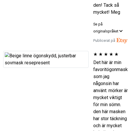
den! Tack så
mycket! Meg
Se på
originalspråket
Publicerat på
★
★
★
★
★
Det här är min
favoritögonmask
som jag
någonsin har
använt. mörker är
mycket viktigt
för min sömn.
den här masken
har stor täckning
och är mycket