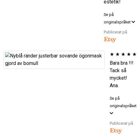
estetik!
Se på
originalspråket
Publicerat på
★
★
★
★
★
Bara bra !!!
Tack så
mycket!
Ana.
Se på
originalspråket
Publicerat på