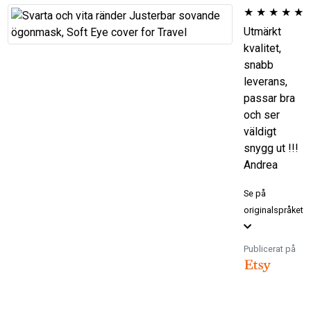
★
★
★
★
★
Utmärkt
kvalitet,
snabb
leverans,
passar bra
och ser
väldigt
snygg ut !!!
Andrea
Se på
originalspråket
Publicerat på