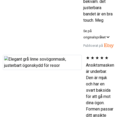
bekväm. det
justerbara
bandet är en bra
touch. Meg
Se på
originalspråket
Publicerat på
★
★
★
★
★
Ansiktsmasken
är underbar.
Den är mjuk
och har en
svart baksida
för att gå mot
dina ögon.
Formen passar
ditt ansikte