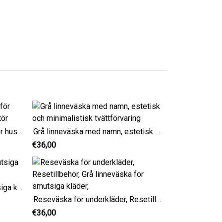
Grå linne personlig tvättkorg för husbil eller yacht tvättorganisatör
Grå linneväska med namn, estetisk och minimalistisk tvättförvaring
€36,00
Stor personlig väska för smutsiga kläder, grå tvättkorg
Reseväska för underkläder, Resetillbehör, Grå linneväska för smutsiga kläder,
€36,00