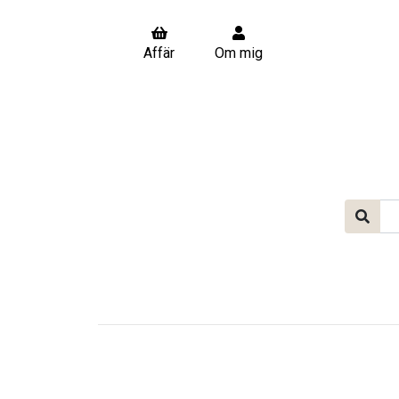
Affär
Om mig