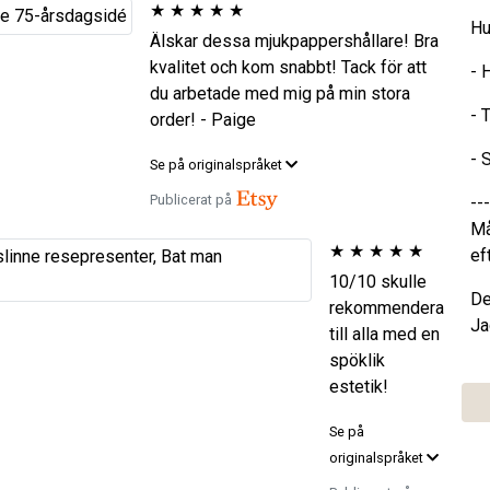
★
★
★
★
★
Hu
Älskar dessa mjukpappershållare! Bra
kvalitet och kom snabbt! Tack för att
- 
du arbetade med mig på min stora
- 
order! - Paige
- 
Se på originalspråket
Publicerat på
---
Må
★
★
★
★
★
ef
10/10 skulle
De
rekommendera
Ja
till alla med en
spöklik
estetik!
Se på
originalspråket