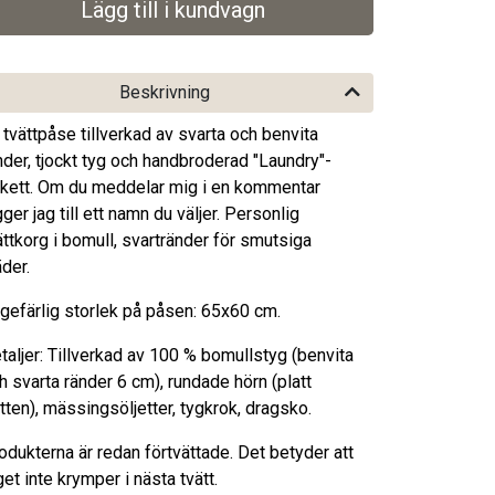
Beskrivning
 tvättpåse tillverkad av svarta och benvita
nder, tjockt tyg och handbroderad "Laundry"-
ikett. Om du meddelar mig i en kommentar
gger jag till ett namn du väljer. Personlig
ättkorg i bomull, svartränder för smutsiga
äder.
gefärlig storlek på påsen: 65x60 cm.
taljer: Tillverkad av 100 % bomullstyg (benvita
h svarta ränder 6 cm), rundade hörn (platt
tten), mässingsöljetter, tygkrok, dragsko.
odukterna är redan förtvättade. Det betyder att
get inte krymper i nästa tvätt.