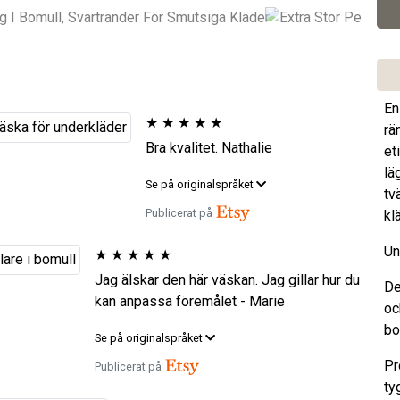
En
★
★
★
★
★
rä
Bra kvalitet. Nathalie
et
lä
Se på originalspråket
tv
Publicerat på
kl
Un
★
★
★
★
★
Jag älskar den här väskan. Jag gillar hur du
De
kan anpassa föremålet - Marie
oc
bo
Se på originalspråket
Pr
Publicerat på
ty