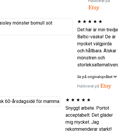
Publicerat på
★
★
★
★
★
Det här är min tredje
Baltic-väska! De är
mycket välgjorda
och hållbara. Älskar
mönstren och
storleksalternativen.
Se på originalspråket
Publicerat på
★
★
★
★
★
Snyggt arbete. Portot
acceptabelt. Det gläder
mig mycket. Jag
rekommenderar starkt!