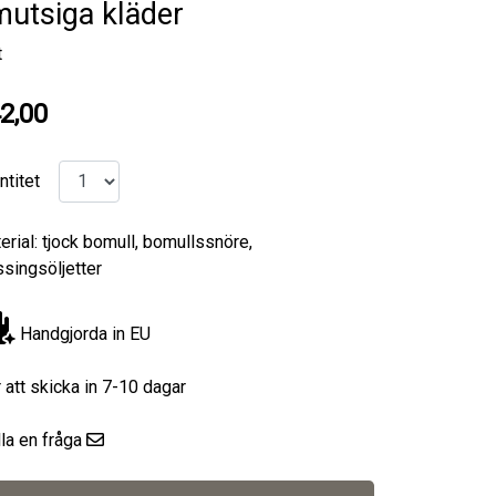
utsiga kläder
t
2,00
ntitet
erial: tjock bomull, bomullssnöre,
singsöljetter
Handgjorda in EU
r att skicka in 7-10 dagar
lla en fråga