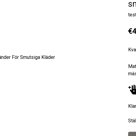
sm
tes
€4
Kva
Next
Mat
mäs
Kla
Stä