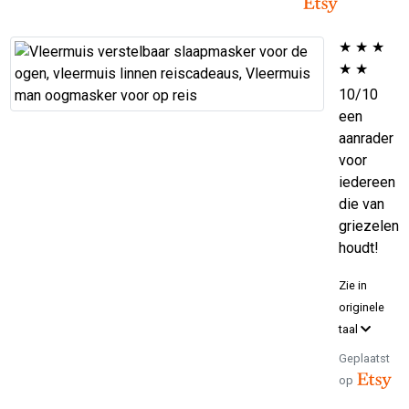
★
★
★
★
★
10/10
een
aanrader
voor
iedereen
die van
griezelen
houdt!
Zie in
originele
taal
Geplaatst
op