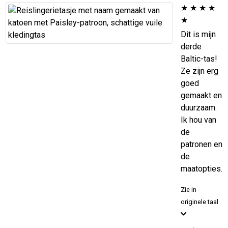
★
★
★
★
★
Dit is mijn
derde
Baltic-tas!
Ze zijn erg
goed
gemaakt en
duurzaam.
Ik hou van
de
patronen en
de
maatopties.
Zie in
originele taal